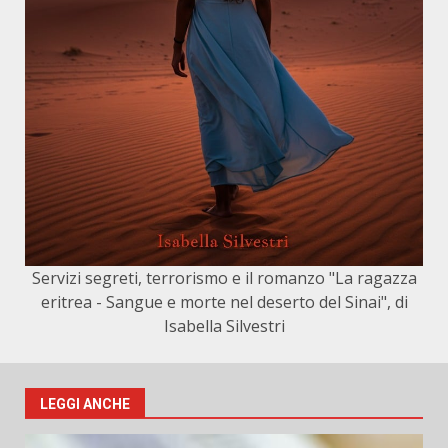
Servizi segreti, terrorismo e il romanzo "La ragazza
eritrea - Sangue e morte nel deserto del Sinai", di
Isabella Silvestri
LEGGI ANCHE