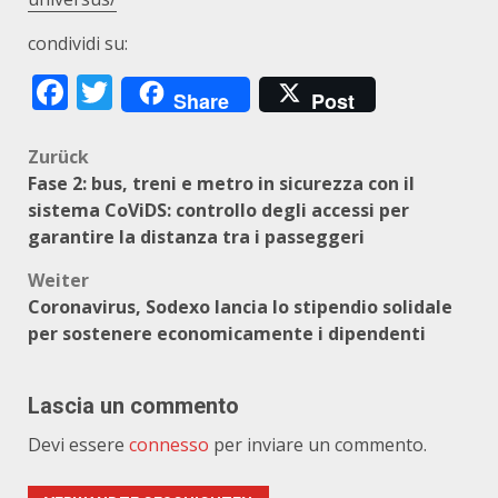
condividi su:
Facebook
Twitter
Share
Post
Beitragsnavigation
Zurück
Fase 2: bus, treni e metro in sicurezza con il
sistema CoViDS: controllo degli accessi per
garantire la distanza tra i passeggeri
Weiter
Coronavirus, Sodexo lancia lo stipendio solidale
per sostenere economicamente i dipendenti
Lascia un commento
Devi essere
connesso
per inviare un commento.