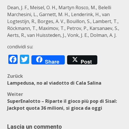
Dean, J. F., Meisel, O. H., Martyn Rosco, M., Belelli
Marchesini, L., Garnett, M. H., Lenderink, H., van
Logtestijn, R., Borges, A. V., Bouillon, S., Lambert, T.,
Röckmann, T., Maximov, T., Petrov, P., Karsanaev, S.,
Aerts, R., van Huissteden, J., Vonk, J. E., Dolman, A. J.
condividi su:
Facebook
Twitter
Share
Post
Beitragsnavigation
Zurück
Lampedusa, no al viadotto di Cala Salina
Weiter
SuperEnalotto – Riparte il gioco più pop di Sisal:
Jackpot quota 36 milioni, si gioca da oggi
Lascia un commento