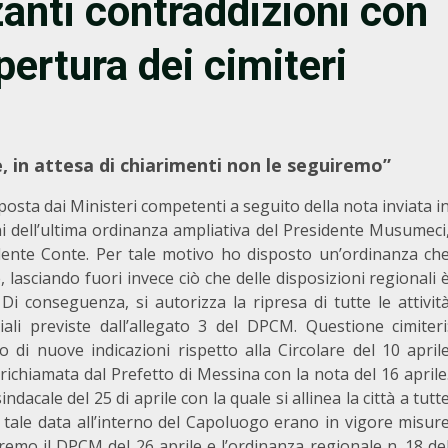
nti contraddizioni con
ertura dei cimiteri
, in attesa di chiarimenti non le seguiremo”
osta dai Ministeri competenti a seguito della nota inviata i
oni dell’ultima ordinanza ampliativa del Presidente Musumeci
dente Conte. Per tale motivo ho disposto un’ordinanza ch
 lasciando fuori invece ciò che delle disposizioni regionali 
Di conseguenza, si autorizza la ripresa di tutte le attivit
iali previste dall’allegato 3 del DPCM. Questione cimiteri
o di nuove indicazioni rispetto alla Circolare del 10 april
richiamata dal Prefetto di Messina con la nota del 16 aprile
acale del 25 di aprile con la quale si allinea la città a tutt
 di tale data all’interno del Capoluogo erano in vigore misur
remo il DPCM del 26 aprile e l’ordinanza regionale n. 18 de