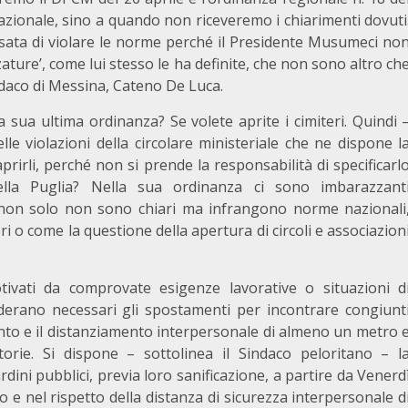
 nazionale, sino a quando non riceveremo i chiarimenti dovuti
ata di violare le norme perché il Presidente Musumeci no
zature’, come lui stesso le ha definite, che non sono altro ch
indaco di Messina, Cateno De Luca.
 sua ultima ordinanza? Se volete aprite i cimiteri. Quindi 
lle violazioni della circolare ministeriale che ne dispone l
prirli, perché non si prende la responsabilità di specificarl
lla Puglia? Nella sua ordinanza ci sono imbarazzant
e non solo non sono chiari ma infrangono norme nazionali
i o come la questione della apertura di circoli e associazion
tivati da comprovate esigenze lavorative o situazioni d
iderano necessari gli spostamenti per incontrare congiunt
nto e il distanziamento interpersonale di almeno un metro 
torie. Si dispone – sottolinea il Sindaco peloritano – l
ardini pubblici, previa loro sanificazione, a partire da Venerd
e nel rispetto della distanza di sicurezza interpersonale d