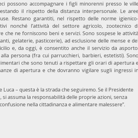
eci possono accompagnare i figli minorenni presso le vill
restando il rispetto della distanza interpersonale. Le are
use. Restano garantiti, nel rispetto delle norme igienico
rativi nonché l’attività del settore agricolo, zootecnico d
e che ne forniscono beni e servizi. Sono sospese le attivit
ranti, gelaterie, pasticcerie), ad esclusione delle mense e de
cilio e, da oggi, è consentito anche il servizio da asporto
alla persona (fra cui parrucchieri, barbieri, estetisti). Son
alimentari che sono tenuti a rispettare gli orari di apertura 
anze di apertura e che dovranno vigilare sugli ingressi i
e Luca – questa è la strada che seguiremo. Se il Presidente
 si assuma la responsabilità delle proprie azioni, senza
e confusione nella cittadinanza e alimentare malessere”.