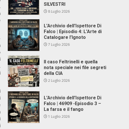
SILVESTRI
.
8 Luglio 2026
n
e
L’Archivio dell’Ispettore Di
Falco | Episodio 4: L’Arte di
Catalogare l’Ignoto
–
a
7 Luglio 2026
o
i
Il caso Feltrinelli e quella
,
nota speciale nei file segreti
i
della CIA
2 Luglio 2026
i
i
L’Archivio dell’Ispettore Di
Falco | 46909 -Episodio 3 –
e
La farsa e il fango
a
1 Luglio 2026
ì
i