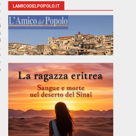
e
LAMICODELPOPOLO.IT
e
-
i
à
l
.
o
e
n