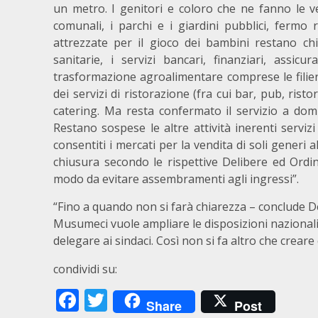
un metro. I genitori e coloro che ne fanno le v
comunali, i parchi e i giardini pubblici, fermo 
attrezzate per il gioco dei bambini restano chi
sanitarie, i servizi bancari, finanziari, assicu
trasformazione agroalimentare comprese le filier
dei servizi di ristorazione (fra cui bar, pub, risto
catering. Ma resta confermato il servizio a domi
Restano sospese le altre attività inerenti servizi 
consentiti i mercati per la vendita di soli generi 
chiusura secondo le rispettive Delibere ed Ordin
modo da evitare assembramenti agli ingressi”.
“Fino a quando non si farà chiarezza – conclude D
Musumeci vuole ampliare le disposizioni nazionali,
delegare ai sindaci. Così non si fa altro che crear
condividi su:
Facebook
Twitter
Share
Post