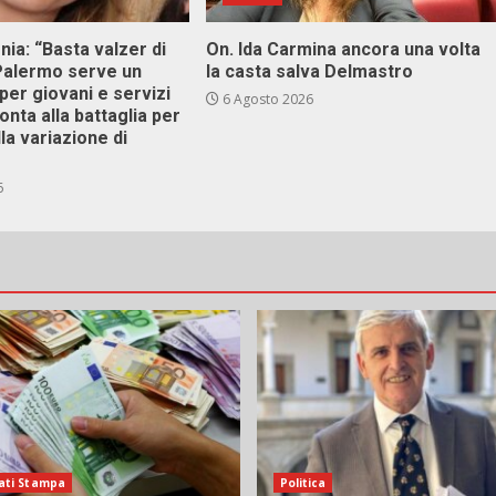
onia: “Basta valzer di
On. Ida Carmina ancora una volta
 Palermo serve un
la casta salva Delmastro
er giovani e servizi
6 Agosto 2026
ronta alla battaglia per
lla variazione di
6
ati Stampa
Politica