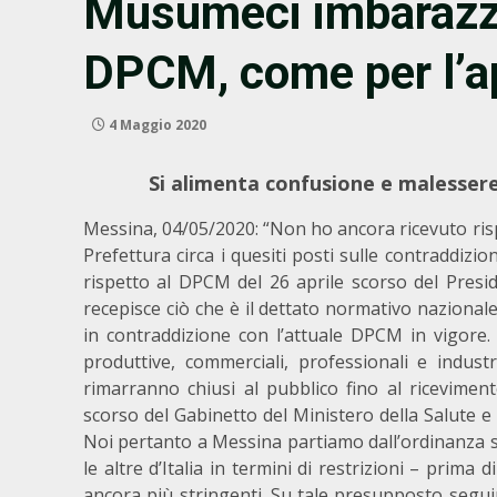
Musumeci imbarazza
DPCM, come per l’ap
4 Maggio 2020
Si alimenta confusione e malessere
Messina, 04/05/2020: “Non ho ancora ricevuto risp
Prefettura circa i quesiti posti sulle contraddizi
rispetto al DPCM del 26 aprile scorso del Presi
recepisce ciò che è il dettato normativo nazionale,
in contraddizione con l’attuale DPCM in vigore. 
produttive, commerciali, professionali e industr
rimarranno chiusi al pubblico fino al riceviment
scorso del Gabinetto del Ministero della Salute e 
Noi pertanto a Messina partiamo dall’ordinanza sind
le altre d’Italia in termini di restrizioni – prima
ancora più stringenti. Su tale presupposto segui