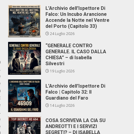
L’Archivio dell’Ispettore Di
Falco: Un Incubo Arancione
Accende la Notte nel Ventre
del Porto (Capitolo 33)
24 Luglio 2026
“GENERALE CONTRO
GENERALE. IL CASO DALLA
CHIESA” – di Isabella
n
Silvestri
,
19 Luglio 2026
e
è
L’Archivio dell’Ispettore Di
à
Falco | Capitolo 32: Il
:
Guardiano del Faro
e
14 Luglio 2026
.
e
COSA SCRIVEVA LA CIA SU
e
ANDREOTTI E I SERVIZI
SEGRETI? – DI ISABELLA
l