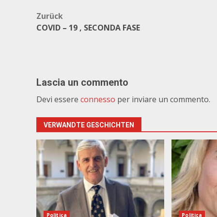
Beitragsnavigation
Zurück
COVID – 19 , SECONDA FASE
Lascia un commento
Devi essere
connesso
per inviare un commento.
VERWANDTE GESCHICHTEN
Politica
Politica