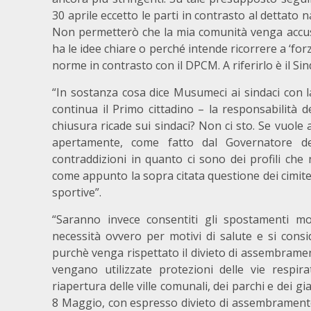
30 aprile eccetto le parti in contrasto al dettato
Non permetterò che la mia comunità venga accus
ha le idee chiare o perché intende ricorrere a ‘for
norme in contrasto con il DPCM. A riferirlo è il S
“In sostanza cosa dice Musumeci ai sindaci con la
continua il Primo cittadino – la responsabilità de
chiusura ricade sui sindaci? Non ci sto. Se vuole a
apertamente, come fatto dal Governatore de
contraddizioni in quanto ci sono dei profili ch
come appunto la sopra citata questione dei cimiter
sportive”.
“Saranno invece consentiti gli spostamenti mo
necessità ovvero per motivi di salute e si cons
purchè venga rispettato il divieto di assembrame
vengano utilizzate protezioni delle vie respira
riapertura delle ville comunali, dei parchi e dei gi
8 Maggio, con espresso divieto di assembramento 