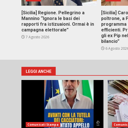
[Sicilia] Regione. Pellegrino a
[Sicilia] Car
Mannino “Ignora le basi dei
poltrone, a
rapporti fra istizuaioni. Ormai è in
programma p
campagna elettorale”
efficienti. P
gli ex Pip ne
7 Agosto 2026
bilancio”
6 Agosto 202
LEGGI ANCHE
Comunicati Stampa
Comunic