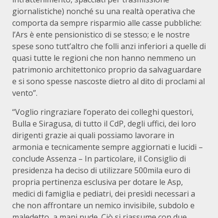
giornalistiche) nonché su una realtà operativa che
comporta da sempre risparmio alle casse pubbliche:
l’Ars è ente pensionistico di se stesso; e le nostre
spese sono tutt’altro che folli anzi inferiori a quelle di
quasi tutte le regioni che non hanno nemmeno un
patrimonio architettonico proprio da salvaguardare
e si sono spesse nascoste dietro al dito di proclami al
vento”.
“Voglio ringraziare l’operato dei colleghi questori,
Bulla e Siragusa, di tutto il CdP, degli uffici, dei loro
dirigenti grazie ai quali possiamo lavorare in
armonia e tecnicamente sempre aggiornati e lucidi –
conclude Assenza – In particolare, il Consiglio di
presidenza ha deciso di utilizzare 500mila euro di
propria pertinenza esclusiva per dotare le Asp,
medici di famiglia e pediatri, dei presìdi necessari a
che non affrontare un nemico invisibile, subdolo e
maledetto, a mani nude. Ciò si riassume con due