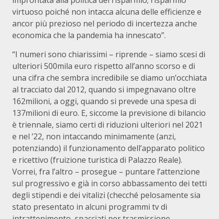
improntata alla politica del risparmio; risparmio
virtuoso poiché non intacca alcuna delle efficienze e
ancor più prezioso nel periodo di incertezza anche
economica che la pandemia ha innescato”.
“I numeri sono chiarissimi – riprende – siamo scesi di
ulteriori 500mila euro rispetto all’anno scorso e di
una cifra che sembra incredibile se diamo un’occhiata
al tracciato dal 2012, quando si impegnavano oltre
162milioni, a oggi, quando si prevede una spesa di
137milioni di euro. E, siccome la previsione di bilancio
è triennale, siamo certi di riduzioni ulteriori nel 2021
e nel ’22, non intaccando minimamente (anzi,
potenziando) il funzionamento dell’apparato politico
e ricettivo (fruizione turistica di Palazzo Reale).
Vorrei, fra l’altro – prosegue – puntare l’attenzione
sul progressivo e già in corso abbassamento dei tetti
degli stipendi e dei vitalizi (checché pelosamente sia
stato presentato in alcuni programmi tv di
intrattenimento, spacciati per trasmissione