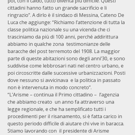
poi, con il caldo, tutto diventa più difficile. Questi
cittadini hanno fatto un grande sacrificio e li
ringrazio”. A dirlo è il sindaco di Messina, Cateno De
Luca che aggiunge: “Richiamo l’attenzione di tutta la
classe politica nazionale su una vicenda che ci
trasciniamo da più di 100 anni, perché addirittura
abbiamo in qualche zona testimonianze delle
baracche del post terremoto del 1908. La maggior
parte di queste abitazioni sono degli anni’30, e sono
suddivise come lebbrosari nati nel centro urbano, e
poi circoscritte dalle successive urbanizzazioni. Posti
dove nessuno si avvicinava e la politica in passato
non è intervenuta in modo concreto”.
“L’Arisme – continua il Primo cittadino – l’agenzia
che abbiamo creato un anno fa attraverso una
legge regionale, e che ha semplificato tutti i
procedimenti per il risanamento, si è fatta carico in
questo periodo difficile di aiutare chi vive in baracca.
Stiamo lavorando con il presidente di Arisme