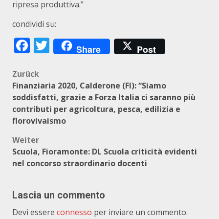
ripresa produttiva.”
condividi su:
Facebook
Twitter
Share
Post
Beitragsnavigation
Zurück
Finanziaria 2020, Calderone (FI): “Siamo
soddisfatti, grazie a Forza Italia ci saranno più
contributi per agricoltura, pesca, edilizia e
florovivaismo
Weiter
Scuola, Fioramonte: DL Scuola criticità evidenti
nel concorso straordinario docenti
Lascia un commento
Devi essere
connesso
per inviare un commento.