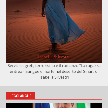
Servizi segreti, terrorismo e il romanzo "La ragazza
eritrea - Sangue e morte nel deserto del Sinai", di
Isabella Silvestri
LEGGI ANCHE