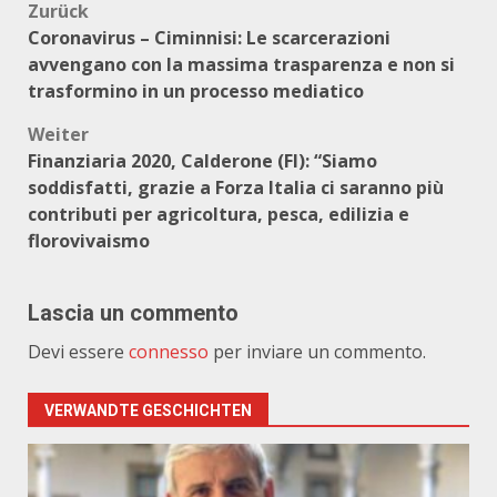
Beitragsnavigation
Zurück
Coronavirus – Ciminnisi: Le scarcerazioni
avvengano con la massima trasparenza e non si
trasformino in un processo mediatico
Weiter
Finanziaria 2020, Calderone (FI): “Siamo
soddisfatti, grazie a Forza Italia ci saranno più
contributi per agricoltura, pesca, edilizia e
florovivaismo
Lascia un commento
Devi essere
connesso
per inviare un commento.
VERWANDTE GESCHICHTEN