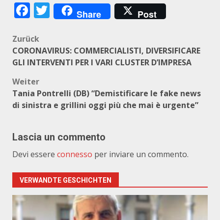
Facebook
Twitter
Share
Post
Beitragsnavigation
Zurück
CORONAVIRUS: COMMERCIALISTI, DIVERSIFICARE
GLI INTERVENTI PER I VARI CLUSTER D’IMPRESA
Weiter
Tania Pontrelli (DB) “Demistificare le fake news
di sinistra e grillini oggi più che mai è urgente”
Lascia un commento
Devi essere
connesso
per inviare un commento.
VERWANDTE GESCHICHTEN