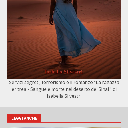
Servizi segreti, terrorismo e il romanzo "La ragazza
eritrea - Sangue e morte nel deserto del Sinai", di
Isabella Silvestri
LEGGI ANCHE