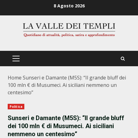
Zum
8 Agosto 2026
Inhalt
springen
PRIMÄRES
MENÜ
Home
Sunseri e Damante (M5S): “Il grande bluff dei
100 mln € di Musumeci. Ai siciliani nemmeno un
centesimo”
Politica
Sunseri e Damante (M5S): “Il grande bluff
dei 100 mln € di Musumeci. Ai siciliani
nemmeno un centesimo”