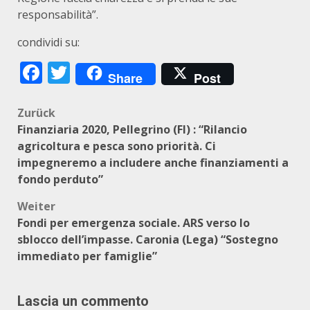
responsabilità”.
condividi su:
Facebook
Twitter
Share
Post
Beitragsnavigation
Zurück
Finanziaria 2020, Pellegrino (FI) : “Rilancio
agricoltura e pesca sono priorità. Ci
impegneremo a includere anche finanziamenti a
fondo perduto”
Weiter
Fondi per emergenza sociale. ARS verso lo
sblocco dell’impasse. Caronia (Lega) “Sostegno
immediato per famiglie”
Lascia un commento