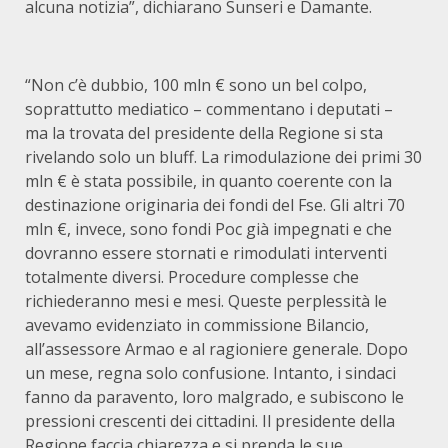
alcuna notizia”, dichiarano Sunseri e Damante.
“Non c’è dubbio, 100 mln € sono un bel colpo,
soprattutto mediatico – commentano i deputati –
ma la trovata del presidente della Regione si sta
rivelando solo un bluff. La rimodulazione dei primi 30
mln € è stata possibile, in quanto coerente con la
destinazione originaria dei fondi del Fse. Gli altri 70
mln €, invece, sono fondi Poc già impegnati e che
dovranno essere stornati e rimodulati interventi
totalmente diversi. Procedure complesse che
richiederanno mesi e mesi. Queste perplessità le
avevamo evidenziato in commissione Bilancio,
all’assessore Armao e al ragioniere generale. Dopo
un mese, regna solo confusione. Intanto, i sindaci
fanno da paravento, loro malgrado, e subiscono le
pressioni crescenti dei cittadini. Il presidente della
Regione faccia chiarezza e si prenda le sue