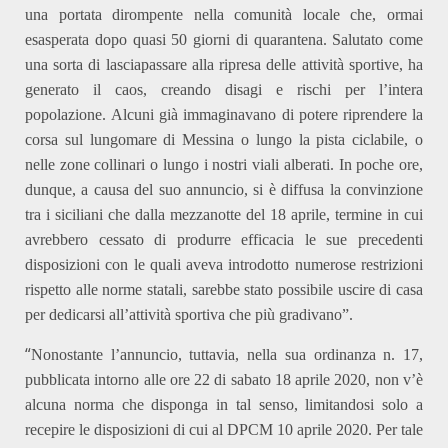
una portata dirompente nella comunità locale che, ormai
esasperata dopo quasi 50 giorni di quarantena.
S
alutato come
una sorta di lasciapassare alla ripresa delle attività sportive,
ha
generato il caos, creando disagi e rischi per l’intera
popolazione.
Alcuni già immaginavano di potere riprendere la
corsa sul lungomare di Messina o lungo la pista ciclabile, o
nelle zone collinari o lungo i nostri viali alberati. In poche ore,
dunque, a causa del
s
uo annuncio, si è diffusa la convinzione
tra i siciliani che dalla mezzanotte del 18 aprile, termine in cui
avrebbero cessato di produrre efficacia le
s
ue precedenti
disposizioni con le quali aveva introdotto numerose restrizioni
rispetto alle norme statali, sarebbe stato possibile uscire di casa
per dedicarsi all’attività sportiva che più gradivano
”.
“
Nonostante l’annuncio, tuttavia, nella
s
ua
o
rdinanza n. 17,
pubblicata intorno alle ore 22 di sabato 18 aprile 2020, non v’è
alcuna norma che disponga in tal senso, limitandosi solo a
recepire le disposizioni di cui al DPCM 10 aprile 2020. Per tale