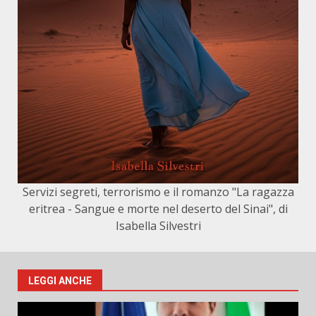
Servizi segreti, terrorismo e il romanzo "La ragazza
eritrea - Sangue e morte nel deserto del Sinai", di
Isabella Silvestri
LEGGI ANCHE