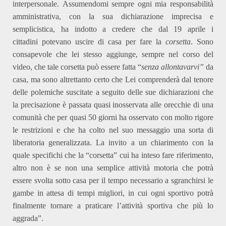
interpersonale.
Assumendomi sempre ogni mia responsabilità
amministrativa,
con la sua dichiarazione imprecisa e
semplicistica, ha indotto a credere che dal 19 aprile
i
cittadini
pote
vano
uscire di casa per fare la
corsetta
. Sono
consapevole che
l
ei stesso aggiunge, sempre nel corso del
video, che tale corsetta può essere fatta “
senza allontavarvi”
da
casa, ma sono altrettanto certo che Lei comprenderà dal tenore
delle polemiche suscitate a seguito delle sue dichiarazioni che
la precisazione è passata quasi inosservata alle orecchie di una
comunità che per quasi 50 giorni ha osservato con molto rigore
le restrizioni e che ha colto nel suo messaggio una sorta di
liberatoria generalizzata.
La invito a
un
chiarimento con la
quale specifichi che la “corsetta” cui ha inteso fare riferimento,
altro non è se non una semplice attività motoria che potrà
essere svolta sotto casa per il tempo necessario a sgranchirsi le
gambe in attesa di tempi migliori, in cui ogni sportivo potrà
finalmente tornare a praticare l’attività sportiva che più lo
aggrada”.