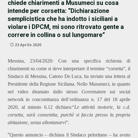
chiede chiarimenti a Musumeci su cosa
intende per corsetta: “Dichiarazione
semplicistica che ha indotto i siciliani a
violare i DPCM, mi sono ritrovato gente a
correre in collina o sul lungomare”
23 Aprile 2020
Messina, 23/04/2020: Con una specifica
richiesta
di
chiarimenti su come si deve interpretare il termine “corsetta”, il
Sindaco di Messina, Cateno De Luca,
ha inviato una lettera
al
Presidente della Regione Siciliana. Nello M
u
sumeci, in quanto
nel video diramato dal
lo stesso
Governatore sui social
network
in concomitanza
dell’ordinanza n. 17 del 18 aprile
2020, al minuto 6.12 dichiara:
“
L
e attività motorie, la c.d.
corsetta, sarà consentita, purchè si faccia presso la propria
abitazione, senza allontanarvi
”.
“
Questo annuncio –
dichiara il
Sindaco peloritano
–
ha avuto