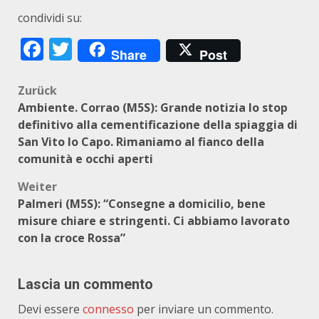
condividi su:
Facebook
Twitter
Share
Post
Beitragsnavigation
Zurück
Ambiente. Corrao (M5S): Grande notizia lo stop
definitivo alla cementificazione della spiaggia di
San Vito lo Capo. Rimaniamo al fianco della
comunità e occhi aperti
Weiter
Palmeri (M5S): “Consegne a domicilio, bene
misure chiare e stringenti. Ci abbiamo lavorato
con la croce Rossa”
Lascia un commento
Devi essere
connesso
per inviare un commento.