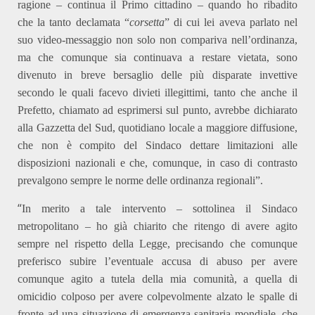
ragione –
continua il
Primo cittadino
–
quando ho ribadito
che
la
tanto declamata “
corsetta
” di cui
l
ei aveva parlato nel
suo video-messaggio non
s
olo non compariva nell’
o
rdinanza,
ma che comunque sia continuava a restare vietata, sono
divenuto in breve bersaglio delle più disparate invettive
secondo le quali
facevo
divieti illegittimi, tanto che anche il
Prefetto, chiamato ad esprimersi sul punto, avrebbe dichiarato
alla Gazzetta del Sud, quotidiano locale a maggiore diffusione,
che non è compito del Sindaco dettare limitazioni alle
disposizioni nazionali e che, comunque, in caso di contrasto
prevalgono sempre le norme delle
o
rdinanza
r
egionali”.
“
In merito a tale intervento –
sottolinea
il Sindaco
metropolitano –
ho già chiarito che ritengo di avere agito
sempre nel rispetto della Legge, precisando che comunque
preferisco subire l’eventuale accusa di abuso per avere
comunque agito a tutela della mia comunità, a quella di
omicidio colposo per avere colpevolmente alzato le spalle di
fronte ad una situazione di emergenza sanitaria mondiale, che