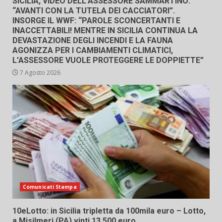
SICILIA, VIDEO DELL’ASSESSORE SAMMARTINO:
“AVANTI CON LA TUTELA DEI CACCIATORI”.
INSORGE IL WWF: “PAROLE SCONCERTANTI E
INACCETTABILI! MENTRE IN SICILIA CONTINUA LA
DEVASTAZIONE DEGLI INCENDI E LA FAUNA
AGONIZZA PER I CAMBIAMENTI CLIMATICI,
L’ASSESSORE VUOLE PROTEGGERE LE DOPPIETTE”
7 Agosto 2026
Comunicati Stampa
10eLotto: in Sicilia tripletta da 100mila euro – Lotto,
a Misilmeri (PA) vinti 13.500 euro