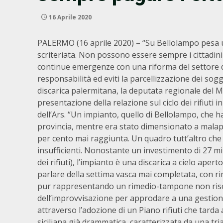
16 Aprile 2020
PALERMO (16 aprile 2020) – “Su Bellolampo pesa una
scriteriata. Non possono essere sempre i cittadini
continue emergenze con una riforma del settore dei
responsabilità ed eviti la parcellizzazione dei sogg
discarica palermitana, la deputata regionale del M
presentazione della relazione sul ciclo dei rifiuti
dell’Ars. “Un impianto, quello di Bellolampo, che h
provincia, mentre era stato dimensionato a malape
per cento mai raggiunta. Un quadro tutt’altro che
insufficienti. Nonostante un investimento di 27 m
dei rifiuti), l’impianto è una discarica a cielo ape
parlare della settima vasca mai completata, con r
pur rappresentando un rimedio-tampone non risol
dell’improvvisazione per approdare a una gestione 
attraverso l’adozione di un Piano rifiuti che tard
siciliana già drammatica, caratterizzata da una tri