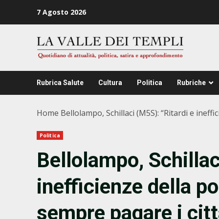
Zum
7 Agosto 2026
Inhalt
springen
Rubrica Salute
Cultura
Politica
Rubriche
Home
Bellolampo, Schillaci (M5S): “Ritardi e ineff
Politica
Bellolampo, Schillac
inefficienze della p
sempre pagare i citt