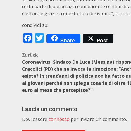
certa parte di burocrazia compiacente o intimidita
elettorale grazie a questo tipo di sistema”, conclud
condividi su:
Facebook
Twitter
Share
Post
Beitragsnavigation
Zurück
Coronavirus, Sindaco De Luca (Messina) rispon
Cracolici (PD) che ne invoca la rimozione: “Anch
esiste? In trent’anni di politica non ha fatto nu
ai giovani perché non spiega cosa fa di oltre 1
euro al mese che percepisce?”
Lascia un commento
Devi essere
connesso
per inviare un commento.