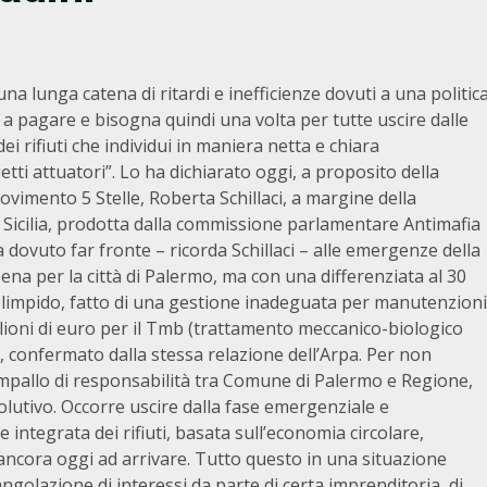
 lunga catena di ritardi e inefficienze dovuti a una politic
 a pagare e bisogna quindi una volta per tutte uscire dalle
 rifiuti che individui in maniera netta e chiara
etti attuatori”. Lo ha dichiarato oggi, a proposito della
ovimento 5 Stelle, Roberta Schillaci, a margine della
 in Sicilia, prodotta dalla commissione parlamentare Antimafia
a dovuto far fronte – ricorda Schillaci – alle emergenze della
na per la città di Palermo, ma con una differenziata al 30
 limpido, fatto di una gestione inadeguata per manutenzioni
ilioni di euro per il Tmb (trattamento meccanico-biologico
rto, confermato dalla stessa relazione dell’Arpa. Per non
impallo di responsabilità tra Comune di Palermo e Regione,
utivo. Occorre uscire dalla fase emergenziale e
integrata dei rifiuti, basata sull’economia circolare,
a ancora oggi ad arrivare. Tutto questo in una situazione
angolazione di interessi da parte di certa imprenditoria, di