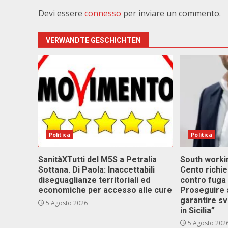
Devi essere
connesso
per inviare un commento.
VERWANDTE GESCHICHTEN
Politica
Politica
SanitàXTutti del M5S a Petralia
South workin
Sottana. Di Paola: Inaccettabili
Cento richi
diseguaglianze territoriali ed
contro fuga 
economiche per accesso alle cure
Proseguire 
garantire s
5 Agosto 2026
in Sicilia”
5 Agosto 202