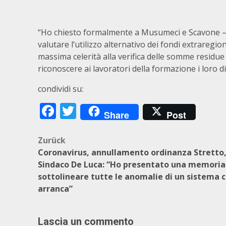
“Ho chiesto formalmente a Musumeci e Scavone – pr
valutare l’utilizzo alternativo dei fondi extrareg
massima celerità alla verifica delle somme residue 
riconoscere ai lavoratori della formazione i loro di
condividi su:
Facebook
Twitter
Share
Post
Beitragsnavigation
Zurück
Coronavirus, annullamento ordinanza Stretto
Sindaco De Luca: “Ho presentato una memoria
sottolineare tutte le anomalie di un sistema 
arranca”
Lascia un commento