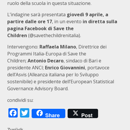
ruolo della scuola in questa situazione.
L’indagine sarà presentata
giovedì 9 aprile, a
partire dalle ore 17
, in un evento
in diretta sulla
pagina Facebook di Save the
Children
(@savethechildrenitalia).
Intervengono:
Raffaela Milano
, Direttrice dei
Programmi Italia-Europa di Save the
Children;
Antonio Decaro
, sindaco di Bari e
presidente ANCI;
Enrico Giovannini
, portavoce
dell’Asvis (Alleanza italiana per lo Sviluppo
sostenibile) e presidente dell’European Statistical
Governance Advisory Board.
condividi su:
Facebook
Twitter
Share
Post
Zurück