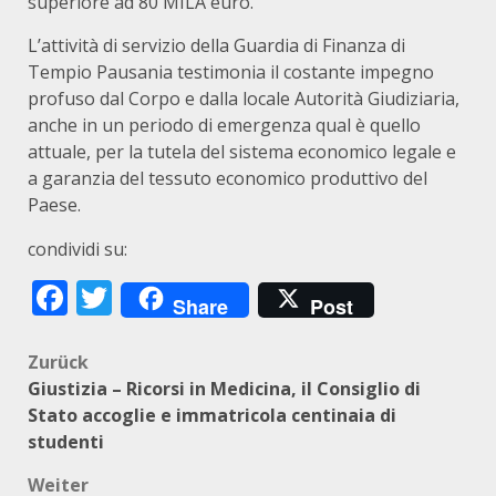
superiore ad 80 MILA euro.
L’attività di servizio della Guardia di Finanza di
Tempio Pausania testimonia il costante impegno
profuso dal Corpo e dalla locale Autorità Giudiziaria,
anche in un periodo di emergenza qual è quello
attuale, per la tutela del sistema economico legale e
a garanzia del tessuto economico produttivo del
Paese.
condividi su:
Facebook
Twitter
Share
Post
Beitragsnavigation
Zurück
Giustizia – Ricorsi in Medicina, il Consiglio di
Stato accoglie e immatricola centinaia di
studenti
Weiter