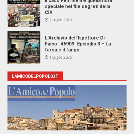
Il caso Feltrinelli e quella nota
speciale nei file segreti della
CIA
2 Luglio 2026
L’Archivio dell’Ispettore Di
Falco | 46909 -Episodio 3 – La
farsa e il fango
1 Luglio 2026
LAMICODELPOPOLO.IT