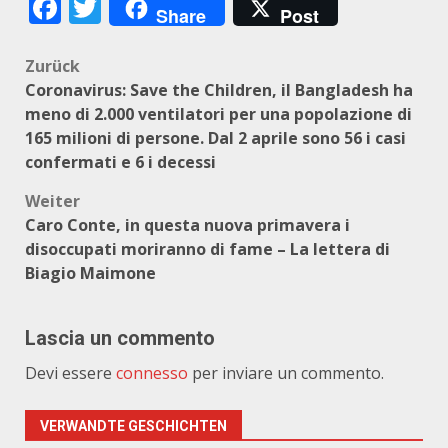
Facebook
Twitter
Share
Post
Beitragsnavigation
Zurück
Coronavirus: Save the Children, il Bangladesh ha
meno di 2.000 ventilatori per una popolazione di
165 milioni di persone. Dal 2 aprile sono 56 i casi
confermati e 6 i decessi
Weiter
Caro Conte, in questa nuova primavera i
disoccupati moriranno di fame – La lettera di
Biagio Maimone
Lascia un commento
Devi essere
connesso
per inviare un commento.
VERWANDTE GESCHICHTEN