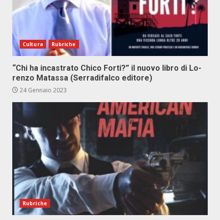
Cultura
Rubriche
“Chi ha in­ca­stra­to Chi­co For­ti?” il nuo­vo li­bro di Lo­
ren­zo Ma­tas­sa (Ser­ra­di­fal­co edi­to­re)
24 Gennaio 2023
Rubriche