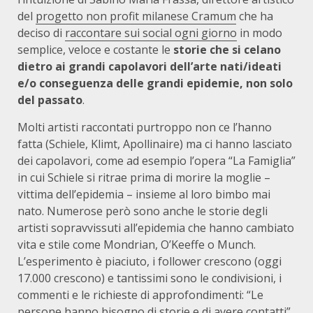
del
progetto non profit milanese Cramum
che ha
deciso di
raccontare sui social ogni giorno
in modo
semplice, veloce e costante le
storie che si celano
dietro ai grandi capolavori dell’arte nati/ideati
e/o conseguenza delle grandi epidemie, non solo
del passato
.
Molti artisti raccontati purtroppo non ce l’hanno
fatta (Schiele, Klimt, Apollinaire) ma ci hanno lasciato
dei capolavori, come ad esempio l’opera “La Famiglia”
in cui Schiele si ritrae prima di morire la moglie –
vittima dell’epidemia – insieme al loro bimbo mai
nato. Numerose però sono anche le storie degli
artisti sopravvissuti all’epidemia che hanno cambiato
vita e stile come Mondrian, O’Keeffe o Munch.
L’esperimento è piaciuto, i follower crescono (oggi
17.000 crescono) e tantissimi sono le condivisioni, i
commenti e le richieste di approfondimenti: “Le
persone hanno bisogno di storie e di avere contatti”