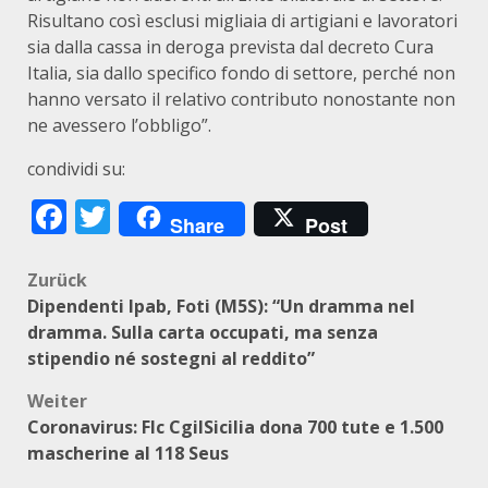
Risultano così esclusi migliaia di artigiani e lavoratori
sia dalla cassa in deroga prevista dal decreto Cura
Italia, sia dallo specifico fondo di settore, perché non
hanno versato il relativo contributo nonostante non
ne avessero l’obbligo”.
condividi su:
Facebook
Twitter
Share
Post
Beitragsnavigation
Zurück
Dipendenti Ipab, Foti (M5S): “Un dramma nel
dramma. Sulla carta occupati, ma senza
stipendio né sostegni al reddito”
Weiter
Coronavirus: Flc CgilSicilia dona 700 tute e 1.500
mascherine al 118 Seus