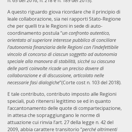
n. 65 del 2016, n. 218 e n. 189 del 2015).
A questo riguardo giova ricordare che il principio di
leale collaborazione, sia nei rapporti Stato-Regione
che per quelli tra le Regioni in sede di auto-
coordinamento postula “
un confronto autentico,
orientato al superiore interesse pubblico di conciliare
l’autonomia finanziaria delle Regioni con l’indefettibile
vincolo di concorso di ciascun soggetto ad autonomia
speciale alla manovra di stabilità, sicch
é
su ciascuna
delle parti coinvolte ricade un preciso dovere di
collaborazione e di discussione, articolato nelle
necessarie fasi dialogiche
”(Corte cost n. 103 del 2018).
E tale contributo, contributo imposto alle Regioni
speciali, può ritenersi legittimo se ed in quanto
l’accantonamento delle quote di compartecipazione,
in attesa che sopraggiungano le norme di
attuazione cui rinvia l’art. 27 della legge n. 42 del
2009, abbia carattere transitorio “
perch
é
altrimenti