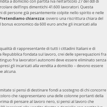
dita a domicilio con partita Iva nell’articolo 27 del ddl di
rcolare dell’Inps dimentichi 41.600 lavoratori. Questa
mi di persone già pesantemente colpite nello spirito e nelle
Pretendiamo chiarezza
: ovvero una riscrittura chiara del
l bonus economico da 600 euro anche gli incaricati alla
lità di rappresentante di tutti i cittadini Italiani e di
na Repubblica fondata sul lavoro, crei delle sperequazioni fra
istinguo fra lavoratori autonomi deve essere eliminato senza
presi gli incaricati alla vendita a domicilio – devono essere
ne alcuna.
imitate si pensi di destinare fondi a sostegno di chi concorre
oloro che rappresentano una delle colonne portanti della
 prima di pensare al lavoro nero, si pensi al lavoro che