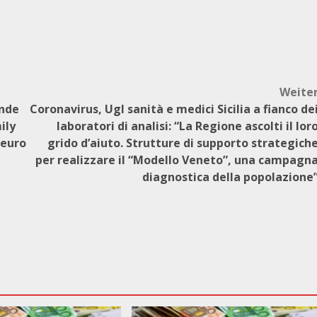
Weite
ende
Coronavirus, Ugl sanità e medici Sicilia a fianco de
ily
laboratori di analisi: “La Regione ascolti il lor
 euro
grido d’aiuto. Strutture di supporto strategich
per realizzare il “Modello Veneto”, una campagn
diagnostica della popolazione