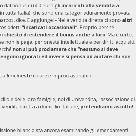
uso dal bonus di 600 euro gli
incaricati alla vendita a
in tutta Italia), che sono una categoriaduramente provata
 marzo», dice. E aggiunge: «Nella vendita diretta ci sono
altri
 cosiddetti
“incaricati occasionali”
. Proprio perché
 chiesto di estendere il bonus anche a loro
. Ma è certo,
 non le paga, per onestà intellettuale e per diritti acquisiti,
Perché
non si può proclamare che “nessuno si deve
 vengono ignorati ed invece si pensa ad aiutare chi non
ncia
6 richieste
chiare e improcrastinabili:
cilio e delle loro famiglie, noi di Univendita, l’associazione di
vendita diretta a domicilio italiane,
pretendiamo ascolto!
ssione bilancio sta ancora esaminando gli emendamenti