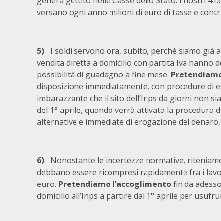
genera gettito nelle Casse dello Stato. I nostri 41.6
versano ogni anno milioni di euro di tasse e contri
5)
I soldi servono ora, subito, perché siamo già a
vendita diretta a domicilio con partita Iva hanno 
possibilità di guadagno a fine mese.
Pretendiamo
disposizione immediatamente, con procedure di ero
imbarazzante che il sito dell’Inps da giorni non si
del 1° aprile, quando verrà attivata la procedura d
alternative e immediate di erogazione del denaro, i
6)
Nonostante le incertezze normative, riteniamo c
debbano essere ricompresi rapidamente fra i lavor
euro.
Pretendiamo l’accoglimento
fin da adesso
domicilio all’Inps a partire dal 1° aprile per usufr