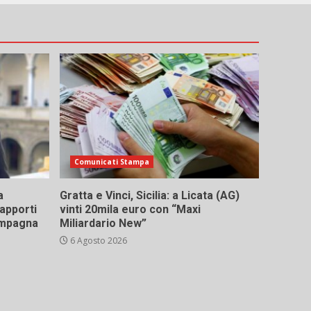
Comunicati Stampa
a
Gratta e Vinci, Sicilia: a Licata (AG)
rapporti
vinti 20mila euro con “Maxi
campagna
Miliardario New”
6 Agosto 2026