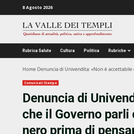
Zum
8 Agosto 2026
Inhalt
springen
Rubrica Salute
Cultura
Politica
Rubriche
Home
Denuncia di Univendita: «Non è accettabile c
Comunicati Stampa
Denuncia di Univend
che il Governo parli d
nero prima di pensar