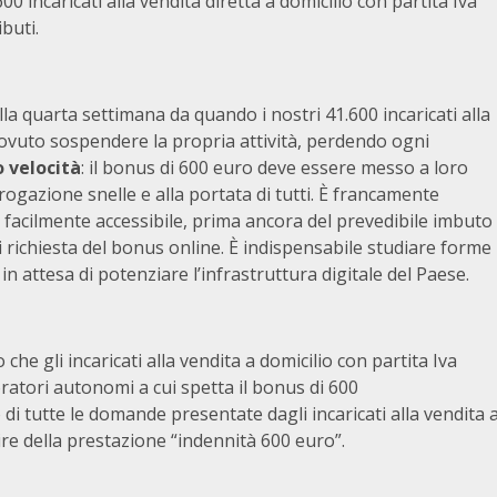
00 incaricati alla vendita diretta a domicilio con partita Iva
buti.
lla quarta settimana da quando i nostri 41.600 incaricati alla
dovuto sospendere la propria attività, perdendo ogni
 velocità
: il bonus di 600 euro deve essere messo a loro
gazione snelle e alla portata di tutti. È francamente
a facilmente accessibile, prima ancora del prevedibile imbuto
i richiesta del bonus online. È indispensabile studiare forme
n attesa di potenziare l’infrastruttura digitale del Paese.
he gli incaricati alla vendita a domicilio con partita Iva
atori autonomi a cui spetta il bonus di 600
 di tutte le domande presentate dagli incaricati alla vendita 
uire della prestazione “indennità 600 euro”.