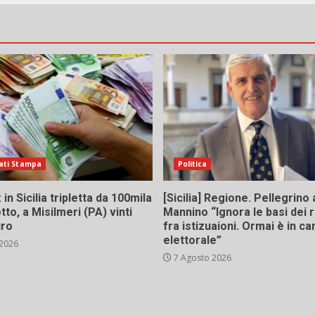
ati Stampa
Politica
in Sicilia tripletta da 100mila
[Sicilia] Regione. Pellegrino 
tto, a Misilmeri (PA) vinti
Mannino “Ignora le basi dei 
uro
fra istizuaioni. Ormai è in 
elettorale”
 2026
7 Agosto 2026