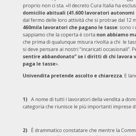
proprio non ci sta. «Il decreto Cura Italia ha escl
domicilio abituali (41.600 lavoratori autonomi
dal fermo delle loro attività che si protrae dal 12
460mila lavoratori che pagano le tasse
: sono i
sappiamo che la coperta è corta
non abbiamo mai
che prima di qualunque misura rivolta a chi le tasse
si deve pensare ai nostri “incaricati occasionali”. 
sentire abbandonato” se i diritti di chi lavora
paga le tasse
».
Univendita pretende ascolto e chiarezza
. E la
1)
A nome di tutti i lavoratori della vendita a domi
categoria che riunisce le più importanti imprese di 
2)
È drammatico constatare che mentre la Commi