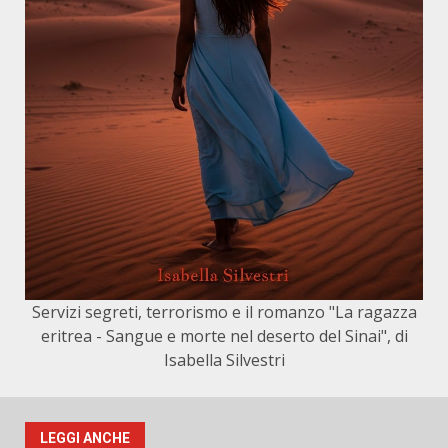
Servizi segreti, terrorismo e il romanzo "La ragazza
eritrea - Sangue e morte nel deserto del Sinai", di
Isabella Silvestri
LEGGI ANCHE