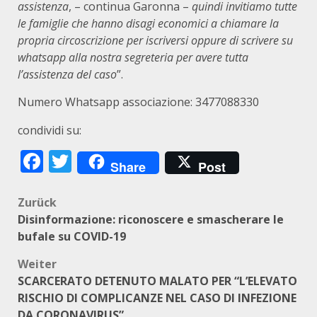
assistenza
, – continua Garonna –
quindi invitiamo tutte
le famiglie che hanno disagi economici a chiamare la
propria circoscrizione per iscriversi oppure di scrivere su
whatsapp alla nostra segreteria per avere tutta
l’assistenza del caso
”.
Numero Whatsapp associazione: 3477088330
condividi su:
Facebook
Twitter
Share
Post
Beitragsnavigation
Zurück
Disinformazione: riconoscere e smascherare le
bufale su COVID-19
Weiter
SCARCERATO DETENUTO MALATO PER “L’ELEVATO
RISCHIO DI COMPLICANZE NEL CASO DI INFEZIONE
DA CORONAVIRUS”