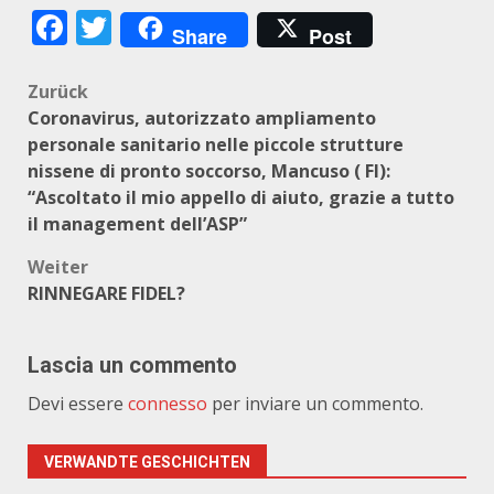
Facebook
Twitter
Share
Post
Beitragsnavigation
Zurück
Coronavirus, autorizzato ampliamento
personale sanitario nelle piccole strutture
nissene di pronto soccorso, Mancuso ( FI):
“Ascoltato il mio appello di aiuto, grazie a tutto
il management dell’ASP”
Weiter
RINNEGARE FIDEL?
Lascia un commento
Devi essere
connesso
per inviare un commento.
VERWANDTE GESCHICHTEN