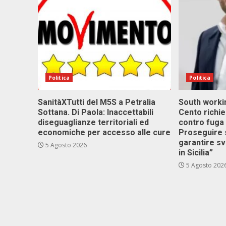
Politica
Politica
SanitàXTutti del M5S a Petralia
South workin
Sottana. Di Paola: Inaccettabili
Cento richi
diseguaglianze territoriali ed
contro fuga 
economiche per accesso alle cure
Proseguire 
garantire s
5 Agosto 2026
in Sicilia”
5 Agosto 202