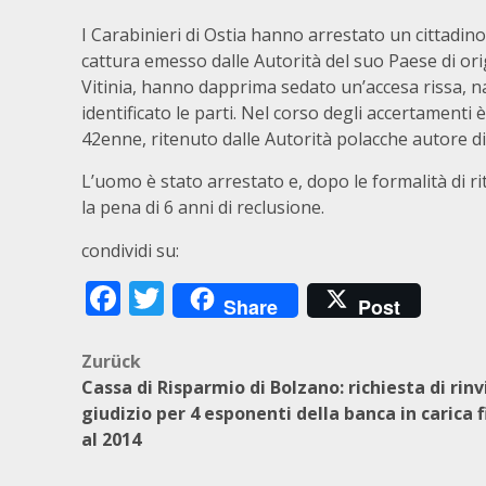
I Carabinieri di Ostia hanno arrestato un cittadin
cattura emesso dalle Autorità del suo Paese di ori
Vitinia, hanno dapprima sedato un’accesa rissa, n
identificato le parti. Nel corso degli accertamenti
42enne, ritenuto dalle Autorità polacche autore d
L’uomo è stato arrestato e, dopo le formalità di r
la pena di 6 anni di reclusione.
condividi su:
Facebook
Twitter
Share
Post
Beitragsnavigation
Zurück
Cassa di Risparmio di Bolzano: richiesta di rinv
giudizio per 4 esponenti della banca in carica f
al 2014