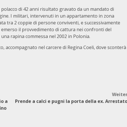
o polacco di 42 anni risultato gravato da un mandato di
gine. I militari, intervenuti in un appartamento in zona
ata tra 2 coppie di persone conviventi, e successivamente
 è emerso il provvedimento di cattura nei confronti del
i una rapina commessa nel 2002 in Polonia.
ito, accompagnato nel carcere di Regina Coeli, dove sconterà
Weite
io a
Prende a calci e pugni la porta della ex. Arrestat
ino