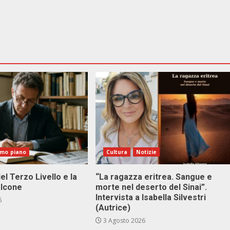
imo piano
Cultura
Notizie
el Terzo Livello e la
“La ragazza eritrea. Sangue e
alcone
morte nel deserto del Sinai”.
Intervista a Isabella Silvestri
6
(Autrice)
3 Agosto 2026