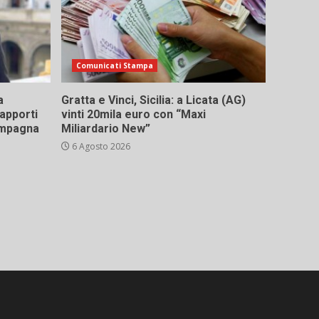
Comunicati Stampa
a
Gratta e Vinci, Sicilia: a Licata (AG)
rapporti
vinti 20mila euro con “Maxi
campagna
Miliardario New”
6 Agosto 2026