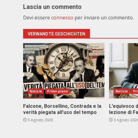
Lascia un commento
Devi essere
connesso
per inviare un commento.
VERWANDTE GESCHICHTEN
Notizie
Primo piano
Notizie
Pr
Falcone, Borsellino, Contrada e la
L’equivoco d
verità piegata all’uso del tempo
lezione di F
5 Agosto 2026
3 Agosto 202