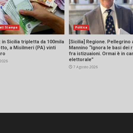
ati Stampa
Politica
in Sicilia tripletta da 100mila
[Sicilia] Regione. Pellegrino 
tto, a Misilmeri (PA) vinti
Mannino “Ignora le basi dei 
uro
fra istizuaioni. Ormai è in 
elettorale”
 2026
7 Agosto 2026