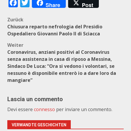
Facebook
Twitter
Share
Post
Beitragsnavigation
Zurück
Chiusura reparto nefrologia del Presidio
Ospedaliero Giovanni Paolo II di Sciacca
Weiter
Coronavirus, anziani positivi al Coronavirus
senza assistenza in casa di riposo a Messina,
Sindaco De Luca: “Ora si vedono i volontari, se
nessuno è disponibile entrerò io a dare loro da
mangiare”
Lascia un commento
Devi essere
connesso
per inviare un commento.
VERWANDTE GESCHICHTEN