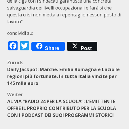
della cigs con i sindacati garantisce una concreta
salvaguardia dei livelli occupazionali e farà si che
questa crisi non metta a repentaglio nessun posto di
lavoro”.
condividi su:
Facebook
Twitter
Share
Post
Beitragsnavigation
Zurück
Daily Jackpot: Marche. Emilia Romagna e Lazio le
regioni più fortunate. In tutta Italia vincite per
145 mila euro
Weiter
AL VIA “RADIO 24 PER LA SCUOLA”: L’EMITTENTE
OFFRE IL PROPRIO CONTRIBUTO PER LA SCUOLA
CON I PODCAST DEI SUOI PROGRAMMI STORICI