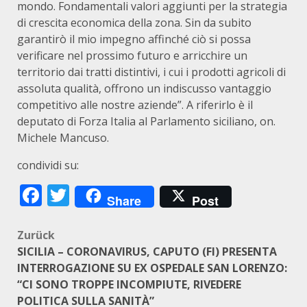
mondo. Fondamentali valori aggiunti per la strategia
di crescita economica della zona. Sin da subito
garantirò il mio impegno affinché ciò si possa
verificare nel prossimo futuro e arricchire un
territorio dai tratti distintivi, i cui i prodotti agricoli di
assoluta qualità, offrono un indiscusso vantaggio
competitivo alle nostre aziende”. A riferirlo è il
deputato di Forza Italia al Parlamento siciliano, on.
Michele Mancuso.
condividi su:
Facebook
Twitter
Share
Post
Beitragsnavigation
Zurück
SICILIA – CORONAVIRUS, CAPUTO (FI) PRESENTA
INTERROGAZIONE SU EX OSPEDALE SAN LORENZO:
“CI SONO TROPPE INCOMPIUTE, RIVEDERE
POLITICA SULLA SANITÀ”