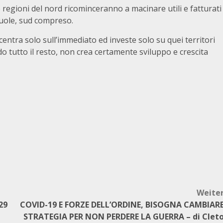
e regioni del nord ricominceranno a macinare utili e fatturati
vuole, sud compreso.
ntra solo sull’immediato ed investe solo su quei territori
o tutto il resto, non crea certamente sviluppo e crescita
Weite
29
COVID-19 E FORZE DELL’ORDINE, BISOGNA CAMBIAR
STRATEGIA PER NON PERDERE LA GUERRA – di Clet