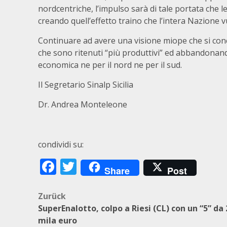
nordcentriche, l’impulso sarà di tale portata che l
creando quell’effetto traino che l’intera Nazione 
Continuare ad avere una visione miope che si conce
che sono ritenuti “più produttivi” ed abbandonand
economica ne per il nord ne per il sud.
Il Segretario Sinalp Sicilia
Dr. Andrea Monteleone
condividi su:
Facebook
Twitter
Share
Post
Beitragsnavigation
Zurück
SuperEnalotto, colpo a Riesi (CL) con un “5” da 
mila euro