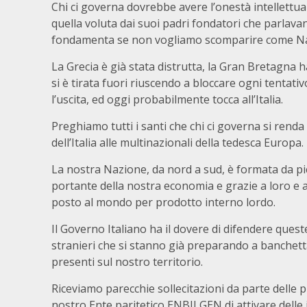
Chi ci governa dovrebbe avere l’onestà intellett
quella voluta dai suoi padri fondatori che parlava
fondamenta se non vogliamo scomparire come Na
La Grecia è già stata distrutta, la Gran Bretagna 
si è tirata fuori riuscendo a bloccare ogni tentat
l’uscita, ed oggi probabilmente tocca all’Italia.
Preghiamo tutti i santi che chi ci governa si rend
dell’Italia alle multinazionali della tedesca Europa.
La nostra Nazione, da nord a sud, è formata da pi
portante della nostra economia e grazie a loro e a
posto al mondo per prodotto interno lordo.
Il Governo Italiano ha il dovere di difendere quest
stranieri che si stanno già preparando a banchetta
presenti sul nostro territorio.
Riceviamo parecchie sollecitazioni da parte delle p
nostro Ente paritetico ENBILGEN di attivare delle 