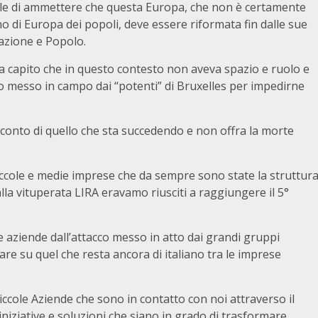
uale di ammettere che questa Europa, che non è certamente
no di Europa dei popoli, deve essere riformata fin dalle sue
zione e Popolo.
ha capito che in questo contesto non aveva spazio e ruolo e
ivo messo in campo dai “potenti” di Bruxelles per impedirne
a conto di quello che sta succedendo e non offra la morte
ccole e medie imprese che da sempre sono state la struttur
lla vituperata LIRA eravamo riusciti a raggiungere il 5°
e aziende dall’attacco messo in atto dai grandi gruppi
re su quel che resta ancora di italiano tra le imprese
iccole Aziende che sono in contatto con noi attraverso il
iniziative e soluzioni che siano in grado di trasformare