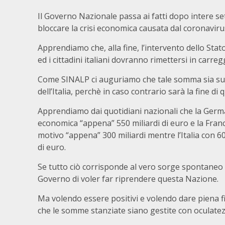
Il Governo Nazionale passa ai fatti dopo intere set
bloccare la crisi economica causata dal coronaviru
Apprendiamo che, alla fine, l’intervento dello Stat
ed i cittadini italiani dovranno rimettersi in carre
Come SINALP ci auguriamo che tale somma sia suff
dell’Italia, perchè in caso contrario sarà la fine d
Apprendiamo dai quotidiani nazionali che la German
economica “appena” 550 miliardi di euro e la Franci
motivo “appena” 300 miliardi mentre l’Italia con 60
di euro.
Se tutto ciò corrisponde al vero sorge spontaneo o
Governo di voler far riprendere questa Nazione.
Ma volendo essere positivi e volendo dare piena fi
che le somme stanziate siano gestite con oculatezz