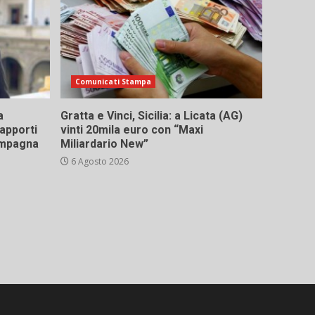
Comunicati Stampa
a
Gratta e Vinci, Sicilia: a Licata (AG)
rapporti
vinti 20mila euro con “Maxi
campagna
Miliardario New”
6 Agosto 2026