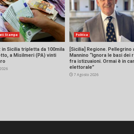
ati Stampa
Politica
in Sicilia tripletta da 100mila
[Sicilia] Regione. Pellegrino 
tto, a Misilmeri (PA) vinti
Mannino “Ignora le basi dei 
uro
fra istizuaioni. Ormai è in 
elettorale”
 2026
7 Agosto 2026