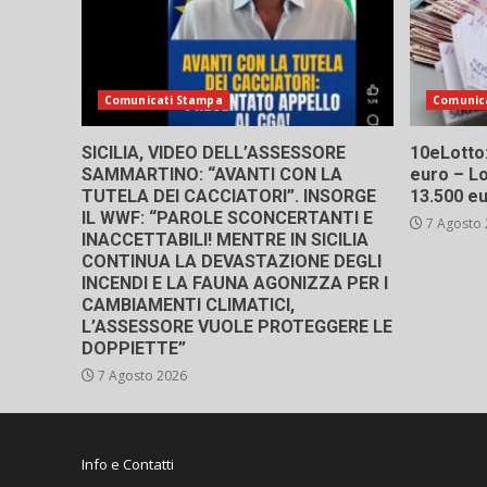
Comunicati Stampa
Comunic
SICILIA, VIDEO DELL’ASSESSORE
10eLotto: 
SAMMARTINO: “AVANTI CON LA
euro – Lo
TUTELA DEI CACCIATORI”. INSORGE
13.500 e
IL WWF: “PAROLE SCONCERTANTI E
7 Agosto
INACCETTABILI! MENTRE IN SICILIA
CONTINUA LA DEVASTAZIONE DEGLI
INCENDI E LA FAUNA AGONIZZA PER I
CAMBIAMENTI CLIMATICI,
L’ASSESSORE VUOLE PROTEGGERE LE
DOPPIETTE”
7 Agosto 2026
Info e Contatti