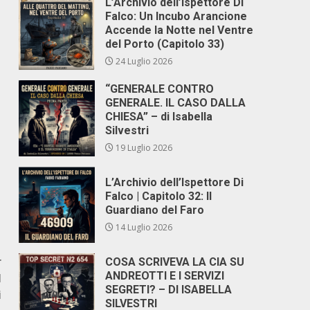
L’Archivio dell’Ispettore Di
Falco: Un Incubo Arancione
Accende la Notte nel Ventre
del Porto (Capitolo 33)
24 Luglio 2026
“GENERALE CONTRO
GENERALE. IL CASO DALLA
CHIESA” – di Isabella
Silvestri
19 Luglio 2026
L’Archivio dell’Ispettore Di
Falco | Capitolo 32: Il
Guardiano del Faro
14 Luglio 2026
r
COSA SCRIVEVA LA CIA SU
ANDREOTTI E I SERVIZI
l
SEGRETI? – DI ISABELLA
i
SILVESTRI