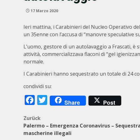
17 Marzo 2020
Ieri mattina, i Carabinieri del Nucleo Operativo d
un 35enne con l’accusa di “manovre speculative su m
L’uomo, gestore di un autolavaggio a Frascati, è s
attività, commercializzava flaconi di “gel igienizz
normale.
I Carabinieri hanno sequestrato un totale di 24 con
condividi su:
Facebook
Twitter
Share
Post
Beitragsnavigation
Zurück
Palermo – Emergenza Coronavirus – Sequestr
mascherine illegali