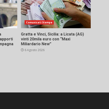
Comunicati Stampa
a
Gratta e Vinci, Sicilia: a Licata (AG)
rapporti
vinti 20mila euro con “Maxi
campagna
Miliardario New”
6 Agosto 2026