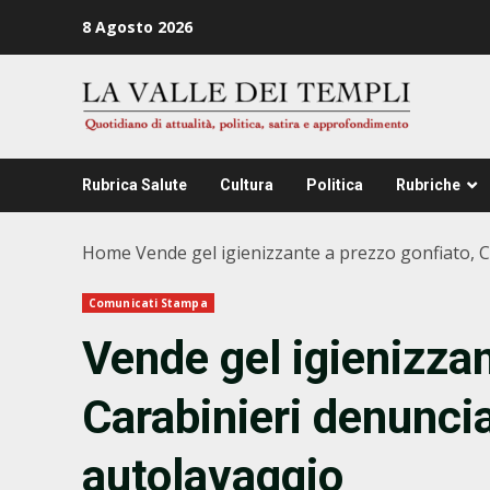
Zum
8 Agosto 2026
Inhalt
springen
Rubrica Salute
Cultura
Politica
Rubriche
Home
Vende gel igienizzante a prezzo gonfiato, C
Comunicati Stampa
Vende gel igienizzan
Carabinieri denuncia
autolavaggio