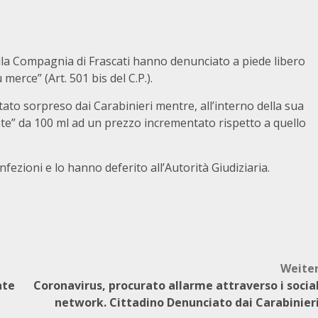
ella Compagnia di Frascati hanno denunciato a piede libero
erce” (Art. 501 bis del C.P.).
tato sorpreso dai Carabinieri mentre, all’interno della sua
ante” da 100 ml ad un prezzo incrementato rispetto a quello
fezioni e lo hanno deferito all’Autorità Giudiziaria.
Weite
ate
Coronavirus, procurato allarme attraverso i socia
network. Cittadino Denunciato dai Carabinier