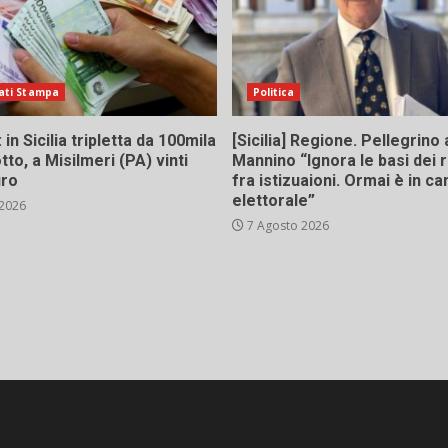
ati Stampa
Politica
in Sicilia tripletta da 100mila
[Sicilia] Regione. Pellegrino 
tto, a Misilmeri (PA) vinti
Mannino “Ignora le basi dei 
uro
fra istizuaioni. Ormai è in 
elettorale”
 2026
7 Agosto 2026