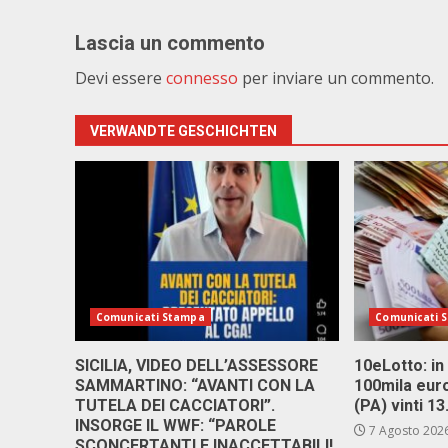
Lascia un commento
Devi essere
connesso
per inviare un commento.
VERWANDTE GESCHICHTEN
Comunicati Stampa
Comunicati 
SICILIA, VIDEO DELL’ASSESSORE
10eLotto: in 
SAMMARTINO: “AVANTI CON LA
100mila euro
TUTELA DEI CACCIATORI”.
(PA) vinti 1
INSORGE IL WWF: “PAROLE
7 Agosto 202
SCONCERTANTI E INACCETTABILI!