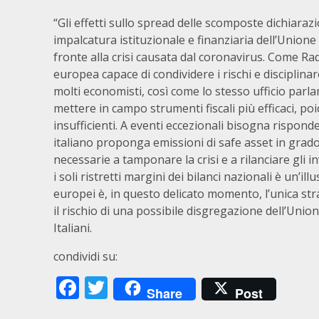
“Gli effetti sullo spread delle scomposte dichiaraz
impalcatura istituzionale e finanziaria dell’Union
fronte alla crisi causata dal coronavirus. Come Ra
europea capace di condividere i rischi e disciplinar
molti economisti, così come lo stesso ufficio parl
mettere in campo strumenti fiscali più efficaci, po
insufficienti. A eventi eccezionali bisogna rispon
italiano proponga emissioni di safe asset in grado
necessarie a tamponare la crisi e a rilanciare gli i
i soli ristretti margini dei bilanci nazionali è un’ill
europei è, in questo delicato momento, l’unica str
il rischio di una possibile disgregazione dell’Unio
Italiani.
condividi su:
Facebook
Twitter
Share
Post