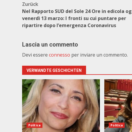
Beitragsnavigation
Zurück
Nel Rapporto SUD del Sole 24 Ore in edicola og
venerdì 13 marzo: I fronti su cui puntare per
ripartire dopo l’emergenza Coronavirus
Lascia un commento
Devi essere
connesso
per inviare un commento.
VERWANDTE GESCHICHTEN
Politica
Politica