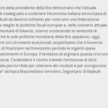
ioni della presidente della Bce dimostrano che l’attuale
e è inadeguata a sostenere l’economia italiana ed europea di
dicali da decenni lottiamo per costruire una federazione
e meglio le politiche fiscali europee e, nello scenario attuale,
amentare di bilancio, stanno sostenendo la necessità di
iché le sole politiche monetarie della Bce appaiono, oggi,
dere con strumenti eccezionali: auspichiamo che il Governo
 di finanziare nel brevissimo periodo le ingenti spese
nvestimenti in Europa. Il tentativo di arginare questa crisi con
usione. Condividere il rischio tramite l’emissione di titoli
ada percorribile per ottenere dei risultati e per scongiurare
ne” dichiara Massimiliano Iervolino, Segretario di Radicali