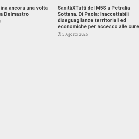
ina ancora una volta
SanitàXTutti del M5S a Petralia
va Delmastro
Sottana. Di Paola: Inaccettabili
diseguaglianze territoriali ed
6
economiche per accesso alle cur
5 Agosto 2026