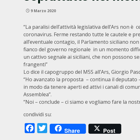
9 Marzo 2020
“La paralisi dell’attività legislativa dell’Ars non è 
coronavirus. Ferme restando tutte le cautele e pre
all’eventuale contagio, il Parlamento siciliano n
fianco del governo regionale in un momento diffic
un cattivo segnale ai siciliani, che non possono sen
frangenti”
Lo dice il capogruppo del M5S all’Ars, Giorgio Pas
“Ho avanzato la proposta – continua il deputato 
in modo da tenere aperti ed attivi i canali di co
Assemblea”.
“Noi – conclude – ci siamo e vogliamo fare la nost
condividi su:
Facebook
Twitter
Share
Post