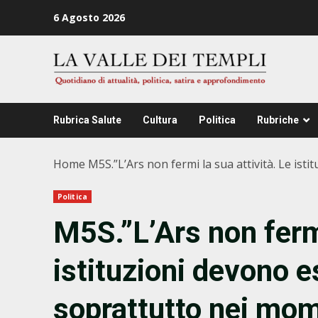
Zum
6 Agosto 2026
Inhalt
springen
Rubrica Salute
Cultura
Politica
Rubriche
Home
M5S.”L’Ars non fermi la sua attività. Le istit
Politica
M5S.”L’Ars non fermi
istituzioni devono es
soprattutto nei mome