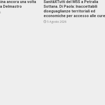
ina ancora una volta
SanitàXTutti del M5S a Petralia
va Delmastro
Sottana. Di Paola: Inaccettabili
diseguaglianze territoriali ed
6
economiche per accesso alle cur
5 Agosto 2026