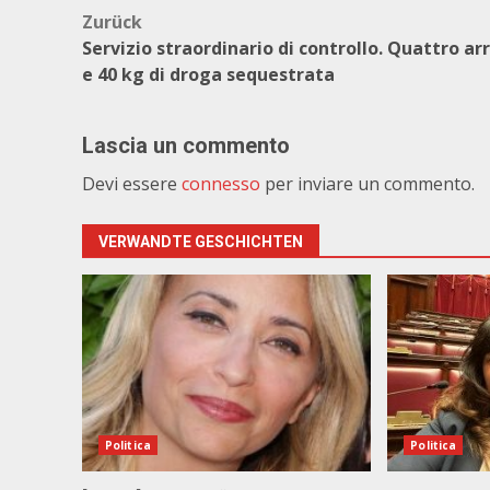
Beitragsnavigation
Zurück
Servizio straordinario di controllo. Quattro arr
e 40 kg di droga sequestrata
Lascia un commento
Devi essere
connesso
per inviare un commento.
VERWANDTE GESCHICHTEN
Politica
Politica