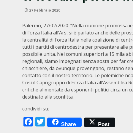
27 Febbraio 2020
Palermo, 27/02/2020: “Nella riunione promossa ie
di Forza Italia all’Ars, si è parlato anche delle p
la centralità di Forza Italia nella coalizione di cen
tutti i partiti di centrodestra per presentare alle
possibile unita. Nei comuni superiori a 15 mila abit
regionali, siamo impegnati senza sosta per far cres
chiacchiere, da ovunque provengano, restano sem
contatto con il nostro territorio. Le polemiche ne
Così il Capogruppo di Forza Italia all’Assemblea R
critiche alimentate da esponenti politici circa un
destinato alla sconfitta.
condividi su:
Facebook
Twitter
Share
Post