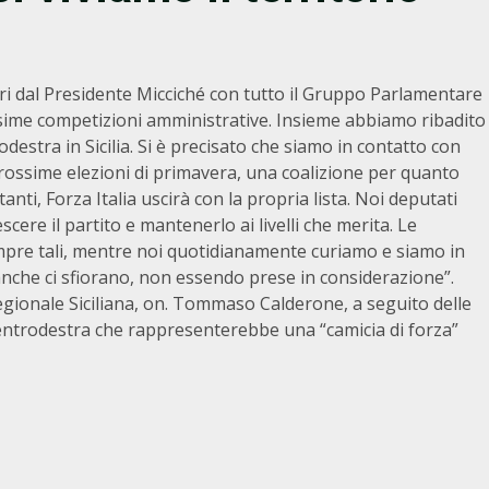
ri dal Presidente Micciché con tutto il Gruppo Parlamentare
rossime competizioni amministrative. Insieme abbiamo ribadito
trodestra in Sicilia. Si è precisato che siamo in contatto con
 prossime elezioni di primavera, una coalizione per quanto
anti, Forza Italia uscirà con la propria lista. Noi deputati
cere il partito e mantenerlo ai livelli che merita. Le
pre tali, mentre noi quotidianamente curiamo e siamo in
anche ci sfiorano, non essendo prese in considerazione”.
egionale Siciliana, on. Tommaso Calderone, a seguito delle
 centrodestra che rappresenterebbe una “camicia di forza”