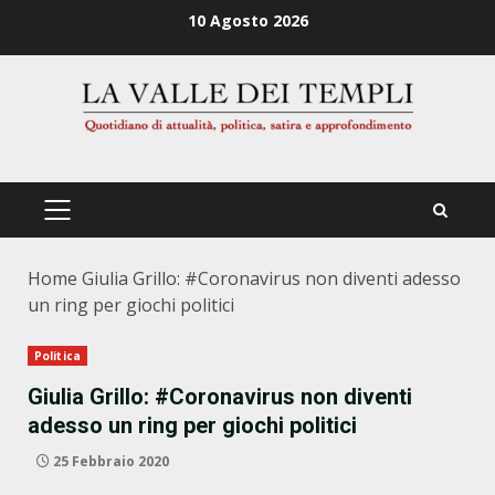
Zum
10 Agosto 2026
Inhalt
springen
PRIMÄRES
MENÜ
Home
Giulia Grillo: #Coronavirus non diventi adesso
un ring per giochi politici
Politica
Giulia Grillo: #Coronavirus non diventi
adesso un ring per giochi politici
25 Febbraio 2020