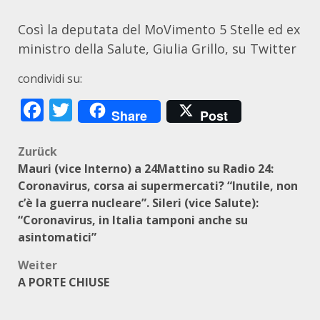
Così la deputata del MoVimento 5 Stelle ed ex
ministro della Salute, Giulia Grillo, su Twitter
condividi su:
Facebook
Twitter
Share
Post
Beitragsnavigation
Zurück
Mauri (vice Interno) a 24Mattino su Radio 24:
Coronavirus, corsa ai supermercati? “Inutile, non
c’è la guerra nucleare”. Sileri (vice Salute):
“Coronavirus, in Italia tamponi anche su
asintomatici”
Weiter
A PORTE CHIUSE