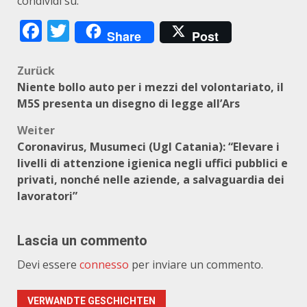
condividi su:
Facebook
Twitter
Share
Post
Beitragsnavigation
Zurück
Niente bollo auto per i mezzi del volontariato, il
M5S presenta un disegno di legge all’Ars
Weiter
Coronavirus, Musumeci (Ugl Catania): “Elevare i
livelli di attenzione igienica negli uffici pubblici e
privati, nonché nelle aziende, a salvaguardia dei
lavoratori”
Lascia un commento
Devi essere
connesso
per inviare un commento.
VERWANDTE GESCHICHTEN