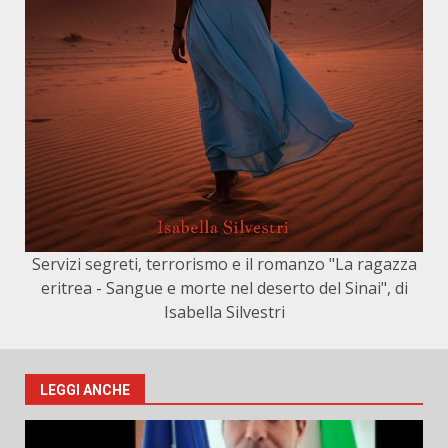
Servizi segreti, terrorismo e il romanzo "La ragazza
eritrea - Sangue e morte nel deserto del Sinai", di
Isabella Silvestri
LEGGI ANCHE