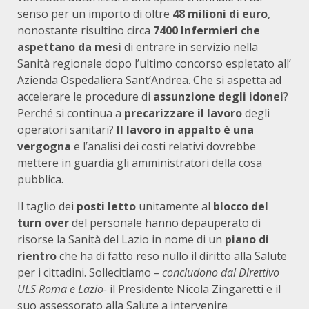
senso per un importo di oltre
48 milioni di euro
,
nonostante risultino circa
7400 Infermieri che
aspettano da mesi
di entrare in servizio nella
Sanità regionale dopo l’ultimo concorso espletato all’
Azienda Ospedaliera Sant’Andrea. Che si aspetta ad
accelerare le procedure di
assunzione degli idonei
?
Perché si continua a
precarizzare il lavoro
degli
operatori sanitari?
Il lavoro in appalto è una
vergogna
e l’analisi dei costi relativi dovrebbe
mettere in guardia gli amministratori della cosa
pubblica.
Il taglio dei
posti letto
unitamente al
blocco del
turn over
del personale hanno depauperato di
risorse la Sanità del Lazio in nome di un
piano di
rientro
che ha di fatto reso nullo il diritto alla Salute
per i cittadini. Sollecitiamo
– concludono dal Direttivo
ULS Roma e Lazio-
il Presidente Nicola Zingaretti e il
suo assessorato alla Salute a intervenire