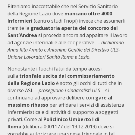
Riteniamo inaccettabile che nel Servizio Sanitario
della Regione Lazio dove
mancano oltre 4000
Infermieri
(centro studi Fnopi) invece che assumerli
tramite la
graduatoria aperta del concorso del
Sant’Andrea
si proceda ancora ad appaltare il lavoro
ad agenzie interinali e alle cooperative.
– dichiarano
Anna Rita Amato e Antonino Gentile del Direttivo ULS-
Unione Lavoratori Sanità Roma e Lazio
.
Nonostante i fuochi fatui da tempo accesi
sulla
trionfale uscita dal commissariamento
della Regione Lazio
è sotto gli occhi di tutti che in
diverse ASL –
proseguono i sindacalisti ULS
– si
continuano ad approvare delibere con
gare al
massimo ribasso
per affidare i servizi di assistenza
Infermieristica e di attività di supporto a soggetti
privati. Come al
Policlinico Umberto I di
Roma
(
delibera 0001177 del 19.12.2019
) dove si
vorrebbe autorizzare una spesa triennale in tal