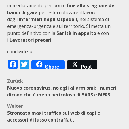
immediatamente per porre
fine alla stagione dei
bandi di gara
per esternalizzare il lavoro
degli
Infermieri negli Ospedali
, nel sistema di
emergenza-urgenza e sul territorio. Si metta un
punto definitivo con la
Sanità in appalto
e con
i
Lavoratori precari
.
condividi su:
Facebook
Twitter
Share
Post
Beitragsnavigation
Zurück
Nuovo coronavirus, no agli allarmismi: i numeri
dicono che è meno pericoloso di SARS e MERS
Weiter
Stroncato maxi traffico sul web di capi e
accessori di lusso contraffatti