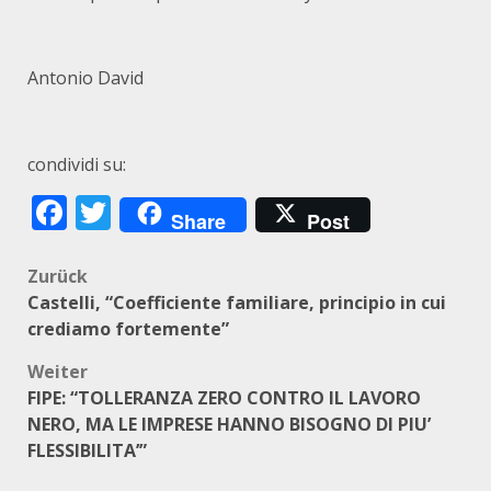
Antonio David
condividi su:
Facebook
Twitter
Share
Post
Beitragsnavigation
Zurück
Castelli, “Coefficiente familiare, principio in cui
crediamo fortemente”
Weiter
FIPE: “TOLLERANZA ZERO CONTRO IL LAVORO
NERO, MA LE IMPRESE HANNO BISOGNO DI PIU’
FLESSIBILITA’”