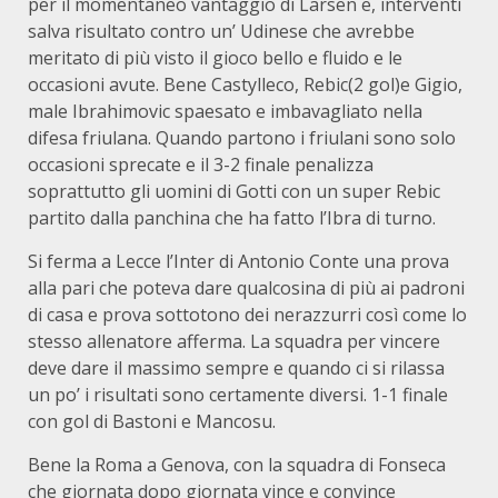
per il momentaneo vantaggio di Larsen e, interventi
salva risultato contro un’ Udinese che avrebbe
meritato di più visto il gioco bello e fluido e le
occasioni avute. Bene Castylleco, Rebic(2 gol)e Gigio,
male Ibrahimovic spaesato e imbavagliato nella
difesa friulana. Quando partono i friulani sono solo
occasioni sprecate e il 3-2 finale penalizza
soprattutto gli uomini di Gotti con un super Rebic
partito dalla panchina che ha fatto l’Ibra di turno.
Si ferma a Lecce l’Inter di Antonio Conte una prova
alla pari che poteva dare qualcosina di più ai padroni
di casa e prova sottotono dei nerazzurri così come lo
stesso allenatore afferma. La squadra per vincere
deve dare il massimo sempre e quando ci si rilassa
un po’ i risultati sono certamente diversi. 1-1 finale
con gol di Bastoni e Mancosu.
Bene la Roma a Genova, con la squadra di Fonseca
che giornata dopo giornata vince e convince