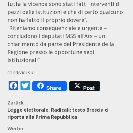
tutta la vicenda sono stati fatti interventi di
pezzi delle istituzioni e che di certo qualcuno
non ha fatto il proprio dovere”.
“Riteniamo consequenziale e urgente –
concludono i deputati M5S all’Ars – un
chiarimento da parte del Presidente della
Regione presso le opportune sedi
istituzionali”.
condividi su:
Facebook
Twitter
Share
Post
Beitragsnavigation
Zurück
Legge elettorale, Radicali: testo Brescia ci
riporta alla Prima Repubblica
Weiter