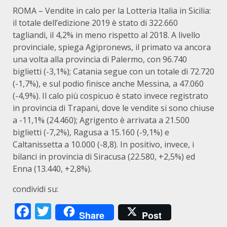
ROMA – Vendite in calo per la Lotteria Italia in Sicilia:
il totale dell’edizione 2019 è stato di 322.660
tagliandi, il 4,2% in meno rispetto al 2018. A livello
provinciale, spiega Agipronews, il primato va ancora
una volta alla provincia di Palermo, con 96.740
biglietti (-3,1%); Catania segue con un totale di 72.720
(-1,7%), e sul podio finisce anche Messina, a 47.060
(-4,9%). Il calo più cospicuo è stato invece registrato
in provincia di Trapani, dove le vendite si sono chiuse
a -11,1% (24.460); Agrigento è arrivata a 21.500
biglietti (-7,2%), Ragusa a 15.160 (-9,1%) e
Caltanissetta a 10.000 (-8,8). In positivo, invece, i
bilanci in provincia di Siracusa (22.580, +2,5%) ed
Enna (13.440, +2,8%).
condividi su:
Facebook
Twitter
Share
Post