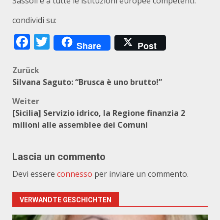
Sassoli e a tutte le istituzioni europee competenti.
condividi su:
Facebook
Twitter
Share
Post
Beitragsnavigation
Zurück
Silvana Saguto: “Brusca è uno brutto!”
Weiter
[Sicilia] Servizio idrico, la Regione finanzia 2
milioni alle assemblee dei Comuni
Lascia un commento
Devi essere
connesso
per inviare un commento.
VERWANDTE GESCHICHTEN