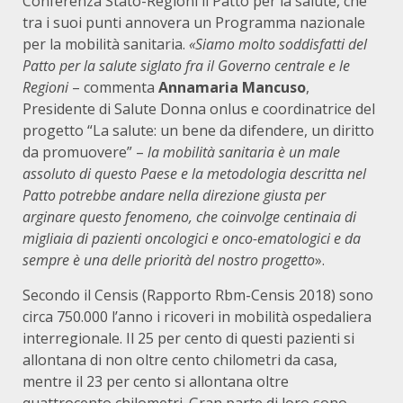
Conferenza Stato-Regioni il Patto per la salute, che
tra i suoi punti annovera un Programma nazionale
per la mobilità sanitaria.
«Siamo molto soddisfatti del
Patto per la salute siglato fra il Governo centrale e le
Regioni
– commenta
Annamaria Mancuso
,
Presidente di Salute Donna onlus e coordinatrice del
progetto “La salute: un bene da difendere, un diritto
da promuovere” –
la mobilità sanitaria è un male
assoluto di questo Paese e la metodologia descritta nel
Patto potrebbe andare nella direzione giusta per
arginare questo fenomeno, che coinvolge centinaia di
migliaia di pazienti oncologici e onco-ematologici e da
sempre è una delle priorità del nostro progetto
».
Secondo il Censis (Rapporto Rbm-Censis 2018) sono
circa 750.000 l’anno i ricoveri in mobilità ospedaliera
interregionale. Il 25 per cento di questi pazienti si
allontana di non oltre cento chilometri da casa,
mentre il 23 per cento si allontana oltre