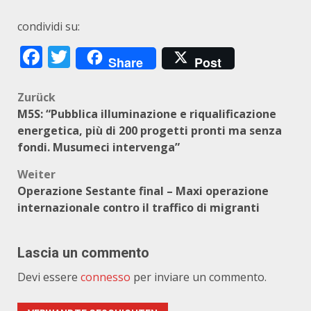
condividi su:
Facebook
Twitter
Share
Post
Beitragsnavigation
Zurück
M5S: “Pubblica illuminazione e riqualificazione
energetica, più di 200 progetti pronti ma senza
fondi. Musumeci intervenga”
Weiter
Operazione Sestante final – Maxi operazione
internazionale contro il traffico di migranti
Lascia un commento
Devi essere
connesso
per inviare un commento.