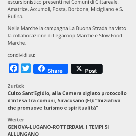
escursionistico presenti nei Comuni di Cittareale,
Amatrice, Accumoli, Posta, Borbona, Micigliano e S.
Rufina.
Nelle Marche la campagna La Buona Strada ha visto
la collaborazione di Legacoop Marche e Slow Food
Marche.
condividi su:
Facebook
Twitter
Share
Post
Beitragsnavigation
Zurück
Culto Sant’Egidio, alla Camera siglato protocollo
d’intesa tra comuni, Siracusano (FI): “Iniziativa
che promuove turismo e spiritualità”
Weiter
GENOVA-LUGANO-ROTTERDAM, I TEMPI SI
ALLUNGANO