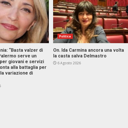
Politica
onia: “Basta valzer di
On. Ida Carmina ancora una volta
 Palermo serve un
la casta salva Delmastro
er giovani e servizi
6 Agosto 2026
ronta alla battaglia per
lla variazione di
6