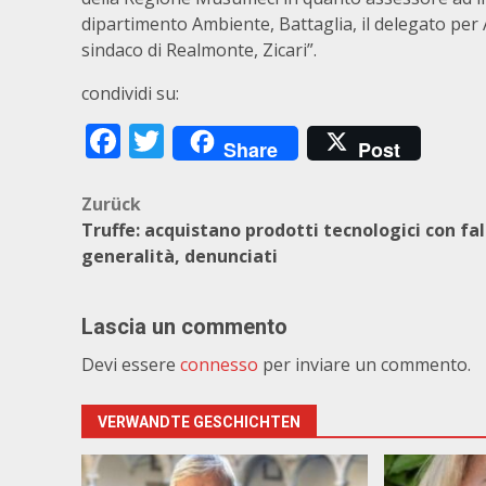
dipartimento Ambiente, Battaglia, il delegato per
sindaco di Realmonte, Zicari”.
condividi su:
Facebook
Twitter
Share
Post
Beitragsnavigation
Zurück
Truffe: acquistano prodotti tecnologici con fa
generalità, denunciati
Lascia un commento
Devi essere
connesso
per inviare un commento.
VERWANDTE GESCHICHTEN