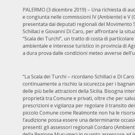
PALERMO (3 dicembre 2019) – Una richiesta di au
e congiunta nelle commissioni IV (Ambiente) e V (C
presentata dai deputati regionali del Movimento 5
Schillaci e Giovanni Di Caro, per affrontare la situ
“Scala dei Turchi”, un tratto di costa di particolar
ambientale e interesse turistico in provincia di A
a dura prova dalle condizioni meteo avverse dell’u
“La Scala dei Turchi – ricordano Schillaci e Di Ca
continuamente a rischio la sicurezza per i bagnant
delle più belle attrazioni della Sicilia. Bisogna int
proprietà tra Comune e privati, oltre che per sal
prescrizioni e vigilanza per regolare il transito dei
piccolo Comune come Realmonte non ha le risorse 
l’audizione possa essere una determinante occasi
presenti: gli assessori regionali Cordaro (Ambiente
della Regione Musumeci in quanto assessore ad inte