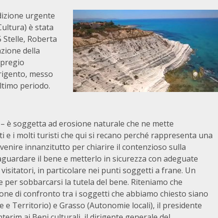
dizione urgente
ultura) è stata
 Stelle, Roberta
azione della
e pregio
grigento, messo
ltimo periodo.
ro – è soggetta ad erosione naturale che ne mette
i e i molti turisti che qui si recano perché rappresenta una
ervenire innanzitutto per chiarire il contenzioso sulla
vaguardare il bene e metterlo in sicurezza con adeguate
 visitatori, in particolare nei punti soggetti a frane. Un
per sobbarcarsi la tutela del bene. Riteniamo che
one di confronto tra i soggetti che abbiamo chiesto siano
 e Territorio) e Grasso (Autonomie locali), il presidente
rim ai Beni culturali, il dirigente generale del