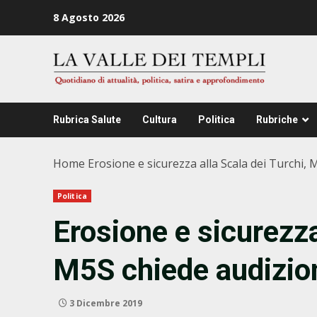
Zum
8 Agosto 2026
Inhalt
springen
Rubrica Salute
Cultura
Politica
Rubriche
Home
Erosione e sicurezza alla Scala dei Turchi, 
Politica
Erosione e sicurezza
M5S chiede audizion
3 Dicembre 2019