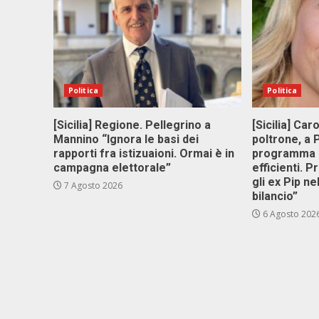
Politica
Politica
[Sicilia] Regione. Pellegrino a
[Sicilia] Car
Mannino “Ignora le basi dei
poltrone, a
rapporti fra istizuaioni. Ormai è in
programma p
campagna elettorale”
efficienti. P
gli ex Pip ne
7 Agosto 2026
bilancio”
6 Agosto 202