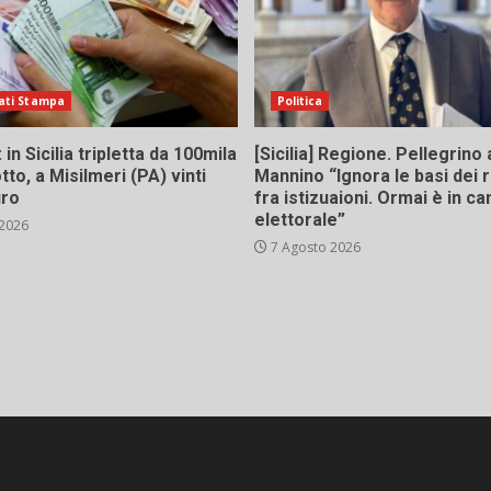
ati Stampa
Politica
in Sicilia tripletta da 100mila
[Sicilia] Regione. Pellegrino 
tto, a Misilmeri (PA) vinti
Mannino “Ignora le basi dei 
uro
fra istizuaioni. Ormai è in 
elettorale”
 2026
7 Agosto 2026