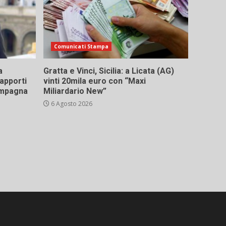
Comunicati Stampa
a
Gratta e Vinci, Sicilia: a Licata (AG)
rapporti
vinti 20mila euro con “Maxi
campagna
Miliardario New”
6 Agosto 2026