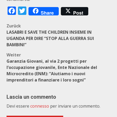
Facebook
Twitter
Share
Post
Beitragsnavigation
Zurück
LASABRI E SAVE THE CHILDREN INSIEME IN
UGANDA PER DIRE “STOP ALLA GUERRA SUI
BAMBINI”
Weiter
Garanzia Giovani, al via 2 progetti per
l’occupazione giovanile, Ente Nazionale del
Microcredito (ENM): “Aiutiamo i nuovi
imprenditori a finanziare i loro sogni”
Lascia un commento
Devi essere
connesso
per inviare un commento.