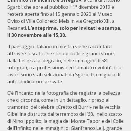
L’Infinito tra Incanto e Sfregio»
, a cura di Vittorio
Sgarbi, che apre al pubblico l’ 1° dicembre 2019 e
resterà aperta fino al 15 gennaio 2020 al Museo
Civico di Villa Colloredo Mels in via Gregorio XII, a
Recanati.
L’anteprima, solo per invitati e stampa,
il 30 novembre alle 15,30.
Il paesaggio italiano in mostra viene raccontato
attraverso scatti che sono piccole e grandi storie,
dalla bellezza al degrado, nelle immagini di 58
fotografi, tra professionisti ed “amatori evoluti”, i cui
lavori sono stati selezionati da Sgarbi tra migliaia di
autocandidature arrivate.
C’è l’Incanto nella fotografia che registra la bellezza
che ci circonda, come in un dettaglio, ripreso al
tramonto, del celebre «Cretto di Burri» nella vecchia
Gibellina distrutta dal terremoto del ’68, nello scatto
di Nino Ippolito; la magia del Monte Tabor e del Colle
dell’Infinito nelle immagini di Gianfranco Lelj, grande