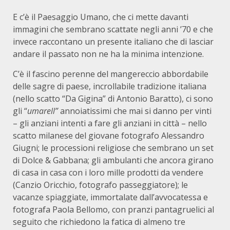
E c’è il Paesaggio Umano, che ci mette davanti
immagini che sembrano scattate negli anni ’70 e che
invece raccontano un presente italiano che di lasciar
andare il passato non ne ha la minima intenzione.
C’è il fascino perenne del mangereccio abbordabile
delle sagre di paese, incrollabile tradizione italiana
(nello scatto “Da Gigina” di Antonio Baratto), ci sono
gli “
umarell”
annoiatissimi che mai si danno per vinti
– gli anziani intenti a fare gli anziani in città – nello
scatto milanese del giovane fotografo Alessandro
Giugni; le processioni religiose che sembrano un set
di Dolce & Gabbana; gli ambulanti che ancora girano
di casa in casa con i loro mille prodotti da vendere
(Canzio Oricchio, fotografo passeggiatore); le
vacanze spiaggiate, immortalate dall’avvocatessa e
fotografa Paola Bellomo, con pranzi pantagruelici al
seguito che richiedono la fatica di almeno tre