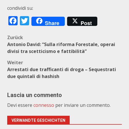
condividi su:
Facebook
Twitter
Share
Post
Beitragsnavigation
Zurück
Antonio David: “Sulla riforma Forestale, operai
divisi tra scetticismo e fattibilità”
Weiter
Arrestati due trafficanti di droga – Sequestrati
due quintali di hashish
Lascia un commento
Devi essere
connesso
per inviare un commento.
VERWANDTE GESCHICHTEN