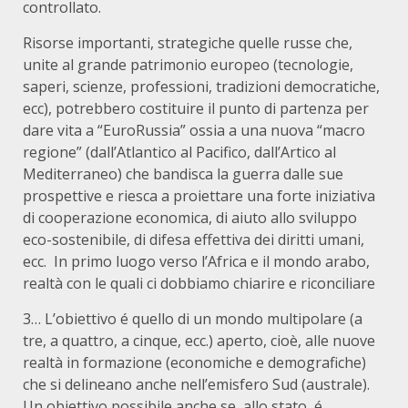
controllato.
Risorse importanti, strategiche quelle russe che,
unite al grande patrimonio europeo (tecnologie,
saperi, scienze, professioni, tradizioni democratiche,
ecc), potrebbero costituire il punto di partenza per
dare vita a “EuroRussia” ossia a una nuova “macro
regione” (dall’Atlantico al Pacifico, dall’Artico al
Mediterraneo) che bandisca la guerra dalle sue
prospettive e riesca a proiettare una forte iniziativa
di cooperazione economica, di aiuto allo sviluppo
eco-sostenibile, di difesa effettiva dei diritti umani,
ecc. In primo luogo verso l’Africa e il mondo arabo,
realtà con le quali ci dobbiamo chiarire e riconciliare
3… L’obiettivo é quello di un mondo multipolare (a
tre, a quattro, a cinque, ecc.) aperto, cioè, alle nuove
realtà in formazione (economiche e demografiche)
che si delineano anche nell’emisfero Sud (australe).
Un obiettivo possibile anche se, allo stato, é