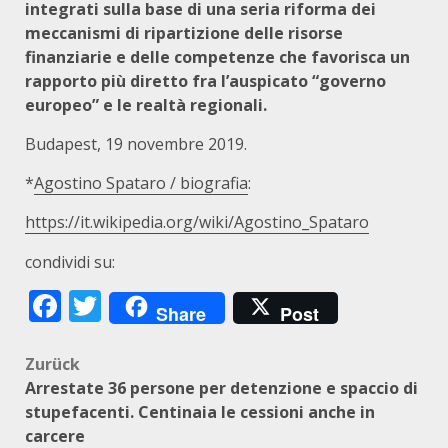
integrati sulla base di una seria riforma dei
meccanismi di ripartizione delle risorse
finanziarie e delle competenze che favorisca un
rapporto più diretto fra l’auspicato “governo
europeo” e le realtà regionali.
Budapest, 19 novembre 2019.
*
Agostino Spataro / biografia
:
https://it.wikipedia.org/wiki/Agostino_Spataro
condividi su:
Facebook
Twitter
Share
Post
Beitragsnavigation
Zurück
Arrestate 36 persone per detenzione e spaccio di
stupefacenti. Centinaia le cessioni anche in
carcere