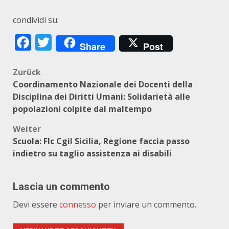
condividi su:
Facebook
Twitter
Share
Post
Beitragsnavigation
Zurück
Coordinamento Nazionale dei Docenti della
Disciplina dei Diritti Umani: Solidarietà alle
popolazioni colpite dal maltempo
Weiter
Scuola: Flc Cgil Sicilia, Regione faccia passo
indietro su taglio assistenza ai disabili
Lascia un commento
Devi essere
connesso
per inviare un commento.