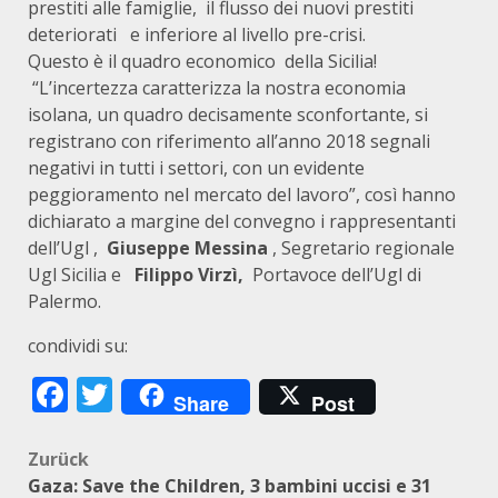
prestiti alle famiglie, il flusso dei nuovi prestiti
deteriorati e inferiore al livello pre-crisi.
Questo è il quadro economico della Sicilia!
“L’incertezza caratterizza la nostra economia
isolana, un quadro decisamente sconfortante, si
registrano con riferimento all’anno 2018 segnali
negativi in tutti i settori, con un evidente
peggioramento nel mercato del lavoro”, così hanno
dichiarato a margine del convegno i rappresentanti
dell’Ugl ,
Giuseppe Messina
, Segretario regionale
Ugl Sicilia e
Filippo Virzì,
Portavoce dell’Ugl di
Palermo.
condividi su:
Facebook
Twitter
Share
Post
Beitragsnavigation
Zurück
Gaza: Save the Children, 3 bambini uccisi e 31